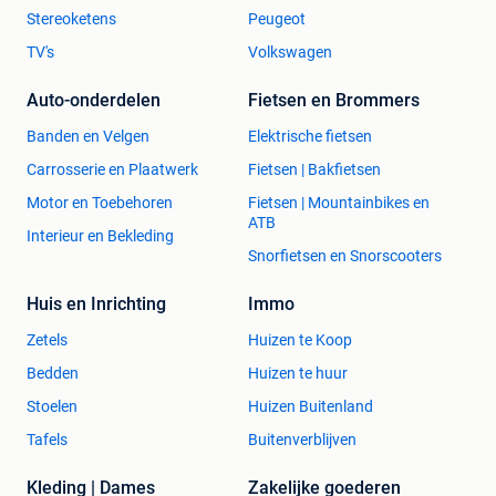
Stereoketens
Peugeot
TV's
Volkswagen
Auto-onderdelen
Fietsen en Brommers
Banden en Velgen
Elektrische fietsen
Carrosserie en Plaatwerk
Fietsen | Bakfietsen
Motor en Toebehoren
Fietsen | Mountainbikes en
ATB
Interieur en Bekleding
Snorfietsen en Snorscooters
Huis en Inrichting
Immo
Zetels
Huizen te Koop
Bedden
Huizen te huur
Stoelen
Huizen Buitenland
Tafels
Buitenverblijven
Kleding | Dames
Zakelijke goederen