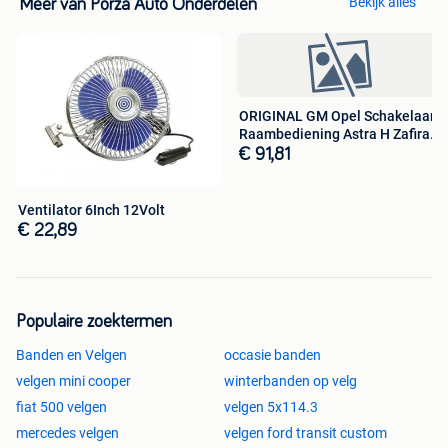
Bekijk alles
Meer van Porza Auto Onderdelen
ORIGINAL GM Opel Schakelaar
Raambediening Astra H Zafira
B l
€ 91,81
Ventilator 6Inch 12Volt
€ 22,89
Populaire zoektermen
Banden en Velgen
occasie banden
velgen mini cooper
winterbanden op velg
fiat 500 velgen
velgen 5x114.3
mercedes velgen
velgen ford transit custom