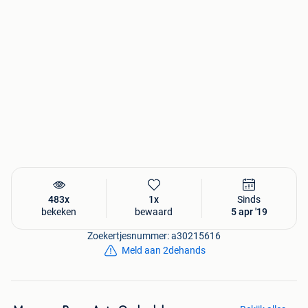
Heeft u een ander model auto, kunt u uw onderdeel niet
vinden of heeft u een ander onderdeel nodig? Bel gratis
naar 085-4011901.
Bezoekadres:
Straelseweg 52
5911CR Venlo
Klik voor meer informatie over dit product op onderstaande
link:
SPÉCIFICATIONS:
483x
1x
Sinds
bekeken
bewaard
5 apr '19
* condition: Nieuw
* delivery: Ophalen of Verzenden
Zoekertjesnummer: a30215616
* deliverytime: 2
Meld aan 2dehands
* brand: FORD
* sku: 954868