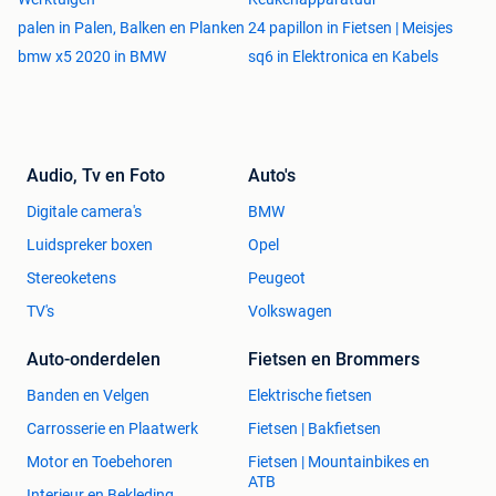
1) Foto's van elk wiel 2) Schades 3) Merk, profiel, DOT code
palen in Palen, Balken en Planken
24 papillon in Fietsen | Meisjes
banden 4) jouw voorstel
bmw x5 2020 in BMW
sq6 in Elektronica en Kabels
Contact
U kunt altijd contact opnemen bij vragen, afspraken,
biedingen etc. Dit kan via de mail, chat, telefonisch of
Audio, Tv en Foto
Auto's
Whatsapp. Het snelste en makkelijkste is even een
Digitale camera's
BMW
WhatsApp bericht sturen naar ons in verband met de
drukte.
Luidspreker boxen
Opel
Stereoketens
Peugeot
Op al onze sets zijn de Algemene Voorwaarden, Disclaimer
TV's
Volkswagen
en Privacy Verklaring van toepassing zoals vermeld op
onze website (www.wheelsdirect.nl).
Auto-onderdelen
Fietsen en Brommers
Banden en Velgen
Elektrische fietsen
Carrosserie en Plaatwerk
Fietsen | Bakfietsen
Motor en Toebehoren
Fietsen | Mountainbikes en
ATB
Interieur en Bekleding