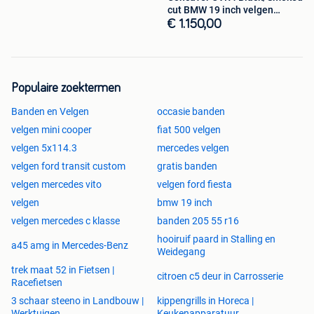
cut BMW 19 inch velgen
- Al onze sets zijn getest en 100% in orde. Toch iets niet in
breedset
€ 1.150,00
orde? Wij lossen dat uiteraard netjes voor u op!
Afhalen, montage & versturen
Populaire zoektermen
Banden en Velgen
occasie banden
- Afhalen is mogelijk op afspraak. Ons adres is
Galvanistraat 6, 6716 AE Ede, Nederland.
velgen mini cooper
fiat 500 velgen
velgen 5x114.3
mercedes velgen
- Montage is mogelijk op afspraak voor €75
velgen ford transit custom
gratis banden
velgen mercedes vito
velgen ford fiesta
- Verzending binnen NL & BE is over het algemeen binnen 3
velgen
bmw 19 inch
werkdagen geleverd voor €75,-.
velgen mercedes c klasse
banden 205 55 r16
hooiruif paard in Stalling en
a45 amg in Mercedes-Benz
Weidegang
Inruilen
trek maat 52 in Fietsen |
citroen c5 deur in Carrosserie
Racefietsen
Beperkte inruil is mogelijk. Stuur ons hiervoor de volgende
informatie, anders kunnen wij geen oordeel geven:
3 schaar steeno in Landbouw |
kippengrills in Horeca |
Werktuigen
Keukenapparatuur