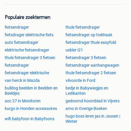
Onze contactgegevens:
VenderParts - Automotive
info@venderparts.nl
Populaire zoektermen
fietsendrager
thule fietsendrager
Al meer dan 49 jaar betrouwbaar en goede service!
fietsdrager elektrische fiets
fietsendrager op trekhaak
auto fietsendrager
fietsendrager thule easyfold
elektrische fietsendrager
uebler i21
thule fietsendrager 3 fietsen
fietsendrager 3 fietsen
fietsendrager
fietsendrager aanhangwagen
fietsendrager elektrische
thule fietsendrager 2 fietsen
van herck in Mazda
vilvoorde in Ford
bulldog beelden in Beelden en
bedje in Babywiegjes en
Beeldjes
Ledikanten
aoc 27 in Monitoren
gedoornd hoornblad in Vijvers
kurgo in Honden-accessoires
arno in Overige Boeken
hugo boss leren jas in Jassen |
wifi babyfoon in Babyfoons
Winter