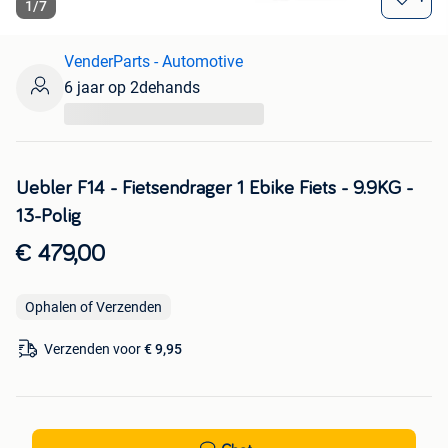
1
/
7
VenderParts - Automotive
6 jaar op 2dehands
...
Uebler F14 - Fietsendrager 1 Ebike Fiets - 9.9KG -
13-Polig
€ 479,00
Ophalen of Verzenden
Verzenden voor
€ 9,95