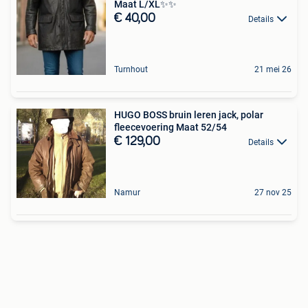
Maat L/XL✨️✨️
€ 40,00
Details
Turnhout
21 mei 26
HUGO BOSS bruin leren jack, polar
fleecevoering Maat 52/54
€ 129,00
Details
Namur
27 nov 25