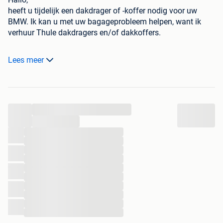
heeft u tijdelijk een dakdrager of -koffer nodig voor uw
BMW. Ik kan u met uw bagageprobleem helpen, want ik
verhuur Thule dakdragers en/of dakkoffers.
Plaatsing gebeurt in Asse (nabij Brusselse ring).
Lees meer
Geen verkoop - enkel verhuur.
€11.5/dag voor dakkoffer + dakdragers
€5.5/dag voor enkel dakdragers
...
€8/dag voor enkel dakkoffer
...
Voor de volgende BMW's kan ik u helpen met dakdragers:
...
...
...
...
BMW 1-serie
...
BMW 2-serie
...
BMW 3-serie
...
BMW 4-serie
...
...
BMW 5-serie
...
BMW 6-serie