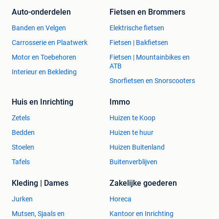
Auto-onderdelen
Fietsen en Brommers
Banden en Velgen
Elektrische fietsen
Carrosserie en Plaatwerk
Fietsen | Bakfietsen
Motor en Toebehoren
Fietsen | Mountainbikes en
ATB
Interieur en Bekleding
Snorfietsen en Snorscooters
Huis en Inrichting
Immo
Zetels
Huizen te Koop
Bedden
Huizen te huur
Stoelen
Huizen Buitenland
Tafels
Buitenverblijven
Kleding | Dames
Zakelijke goederen
Jurken
Horeca
Mutsen, Sjaals en
Kantoor en Inrichting