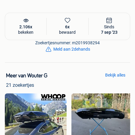
met vriendelijke groeten,
Whoop Rental Services
2.106x
6x
Sinds
bekeken
bewaard
7 sep '23
Zoekertjesnummer: m2019938294
Meld aan 2dehands
Bekijk alles
Meer van Wouter G
21 zoekertjes