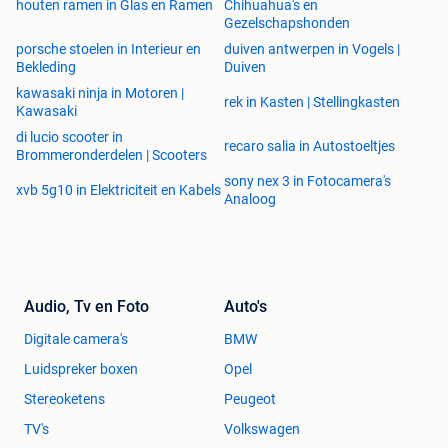
houten ramen in Glas en Ramen
Chihuahua's en
Gezelschapshonden
porsche stoelen in Interieur en
duiven antwerpen in Vogels |
Bekleding
Duiven
kawasaki ninja in Motoren |
rek in Kasten | Stellingkasten
Kawasaki
di lucio scooter in
recaro salia in Autostoeltjes
Brommeronderdelen | Scooters
sony nex 3 in Fotocamera's
xvb 5g10 in Elektriciteit en Kabels
Analoog
Audio, Tv en Foto
Auto's
Digitale camera's
BMW
Luidspreker boxen
Opel
Stereoketens
Peugeot
TV's
Volkswagen