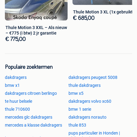
Thule Motion 3 XL (1x gebruikt)
€ 685,00
Thule Motion 3 XXL – Als nieuw
– €775 (i btw) 2 jr garantie
€ 775,00
Populaire zoektermen
dakdragers
dakdragers peugeot 5008
bmw x1
thule dakdragers
dakdragers citroen berlingo
bmw x5
te huur belsele
dakdragers volvo xc60
thule 710600
bmw 1 serie
mercedes glc dakdragers
dakdragers norauto
mercedes a klasse dakdragers
thule 853
pups particulier in Honden |