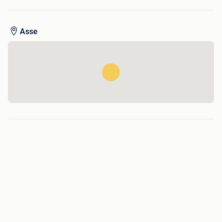
BMW X1
BMW X2
BMW X3
Asse
BMW X4
BMW X5
BMW X6
BMW X7
BMW IX1
BMW IX3
BMW I4
BMW I5
BMW I1
BMW IX
indien u vragen heeft, aarzel niet me te contacteren.
Of kijk op mijn website (www whooprs be) en klik op
PRIJZEN.
Daar kan u een vrijblijvende offerte aanvragen.