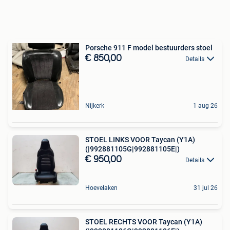
Porsche 911 F model bestuurders stoel
€ 850,00
Details
Nijkerk
1 aug 26
STOEL LINKS VOOR Taycan (Y1A)
(|992881105G|992881105E|)
€ 950,00
Details
Hoevelaken
31 jul 26
STOEL RECHTS VOOR Taycan (Y1A)