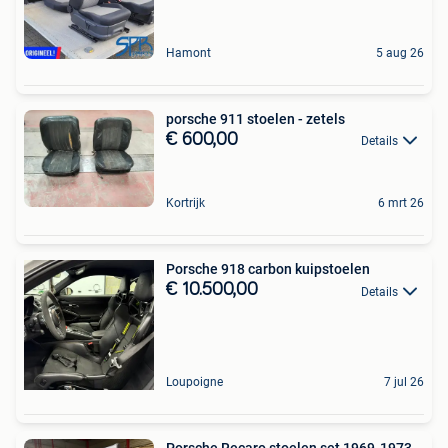
Hamont
5 aug 26
porsche 911 stoelen - zetels
€ 600,00
Details
Kortrijk
6 mrt 26
Porsche 918 carbon kuipstoelen
€ 10.500,00
Details
Loupoigne
7 jul 26