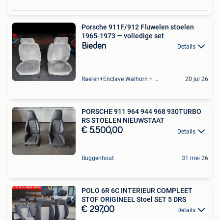
Porsche 911F/912 Fluwelen stoelen
1965-1973 — volledige set
Bieden
Details
Raeren+Enclave Walhorn + Gebietsteil Eupen
20 jul 26
PORSCHE 911 964 944 968 930TURBO
RS STOELEN NIEUWSTAAT
€ 5.500,00
Details
Buggenhout
31 mei 26
POLO 6R 6C INTERIEUR COMPLEET
STOF ORIGINEEL Stoel SET 5 DRS
€ 297,00
Details