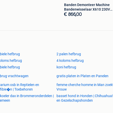
Nederland op 0548 - 61 44 11 voor meer informatie of
Banden Demonteer Machine
Bandenwisselaar X610 230V
Twinbusch
€ 866,00
tiging in Goor
800h
zigheid.
gen van onze nieuwe vestiging met grote showroom en
iele hefbrug
2 palen hefbrug
oloms hefbrug
4 koloms hefbrug
iele hefbrug
koni hefbrug
fbrug vrachtwagen
gratis platen in Platen en Panelen
rarium osb in Reptielen en
femme cherche homme in Man zoek
ibie�n | Toebehoren
Vrouw
r professionele fabrikant, van een complete lijn
ekoeler dax in Brommeronderdelen |
basset hond in Honden | Chihuahua'
gemeen
en Gezelschapshonden
ing afdeling in Bensheim ( 40 km boven Frankfurt)
H Germany zijn eigen hefbruggen, balancer,