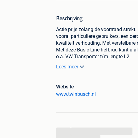
Beschrijving
Actie prijs zolang de voorrraad strek
vooral particuliere gebruikers, een oe
kwaliteit verhouding. Met verstelba
Met deze Basic Line hefbrug kunt u al
o.a. VW Transporter t/m lengte L2.
Lees meer
Zeer geschikt voor klassieke auto's - 
van uw auto dicht bij elkaar liggen,
uitvoering zijn deze chassis prima te 
Website
www.twinbusch.nl
Montage handleiding video: https:/
Product gebruikers video : https:/
Technisch handboek :
...
http://www.twinbusch.de/Deutschla
...