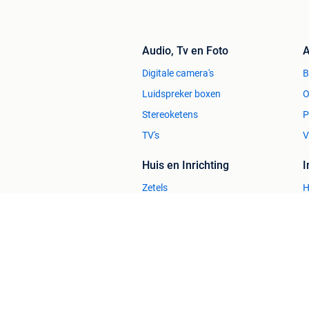
demonteerders, uitlijners.
Wij leveren misschien niet altijd de 
Audio, Tv en Foto
A
absoluut professionele kwaliteit in g
Digitale camera's
men met plezier, jarenlang kan werken
Luidspreker boxen
O
Met 12 maanden garantie voor bedrijv
Stereoketens
P
een eigen service- montage team en alt
voor een dichte deur!
TV's
V
Huis en Inrichting
Levering van alle producten vanuit vo
bruggen zijn constant aanwezig !
Zetels
H
Bedden
H
Check maar eens onze bedrijfspresent
Stoelen
H
Twinbusch NL BV :
Tafels
B
- Goede verzend of afhaalprijzen, zel
instructies videos' ( zie onze website:
gebruikershandleidingen van alle pro