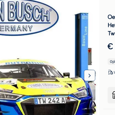
Oe
He
Tw
€ 
Op