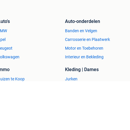
aller goedkoopste hefbruggen, maar Twinbusch levert
uto's
Auto-onderdelen
arage equipment, voor een zeer scherpe prijs, waarmee
BMW
Banden en Velgen
.
pel
Carrosserie en Plaatwerk
en en 24 maanden voor particuliere gebruikers, met
eugeot
Motor en Toebehoren
ijd alle onderdelen op voorraad staat u bij ons nooit
olkswagen
Interieur en Bekleding
Immo
Kleding | Dames
orraad! in Nederland en Duitsland .....Meer dan 800
uizen te Koop
Jurken
uizen te huur
Mutsen, Sjaals en Handschoenen
atie op onze website
uizen Buitenland
Schoenen
uitenverblijven
Winterjassen
f monteren met duidelijke gebruikers handboeken en
 informatie in de rechte kolom :
ducten )