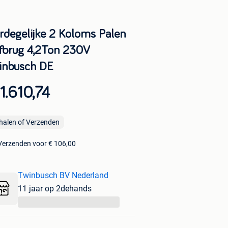
rdegelijke 2 Koloms Palen
fbrug 4,2Ton 230V
inbusch DE
1.610,74
halen of Verzenden
Verzenden voor € 106,00
Twinbusch BV Nederland
11 jaar op 2dehands
...