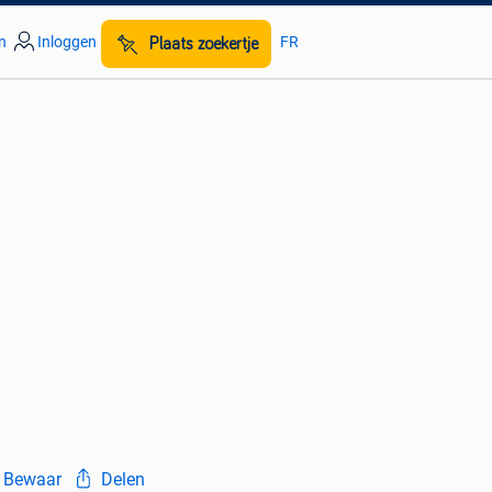
n
Inloggen
FR
Plaats zoekertje
Bewaar
Delen