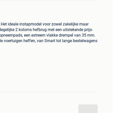
t. Het ideale instapmodel voor zowel zakelijke maar
rdegelijke 2 koloms hefbrug met een uitstekende prijs-
re opneempads, een extreem vlakke drempel van 35 mm.
le voertuigen heffen, van Smart tot lange bestelwagens
oldtimers met bijv. chassisbalken welke in het midden
 door de lange opneem draagarmen bij deze 4.2Ton
bereiken.
/youtu.be/42ECD0rKZWY
/youtu.be/MT7L7GWxRXM
nd/handbuecher/X_242a_de_30112015.pdf