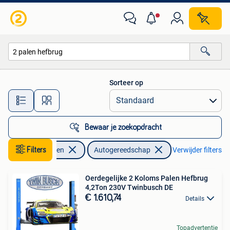
Autogereedschap
Sorteer op
Alle afstanden…
Bewaar je zoekopdracht
Auto diversen
Filters
Autogereedschap
Verwijder filters
Oerdegelijke 2 Koloms Palen Hefbrug
4,2Ton 230V Twinbusch DE
€ 1.610,74
Details
Topadvertentie