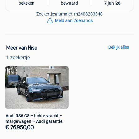
bekeken
bewaard
7 jun '26
Zoekertjesnummer: m2408283348
Meld aan 2dehands
Bekijk alles
Meer van Nisa
1 zoekertje
Audi RS6 C8 – lichte vracht –
margewagen – Audi garantie
€ 76.950,00