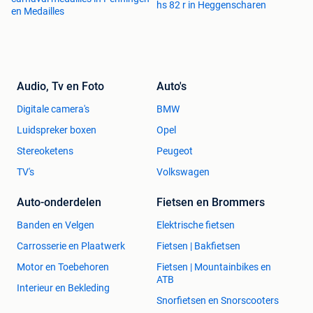
hs 82 r in Heggenscharen
en Medailles
Audio, Tv en Foto
Auto's
Digitale camera's
BMW
Luidspreker boxen
Opel
Stereoketens
Peugeot
TV's
Volkswagen
Auto-onderdelen
Fietsen en Brommers
Banden en Velgen
Elektrische fietsen
Carrosserie en Plaatwerk
Fietsen | Bakfietsen
Motor en Toebehoren
Fietsen | Mountainbikes en
ATB
Interieur en Bekleding
Snorfietsen en Snorscooters