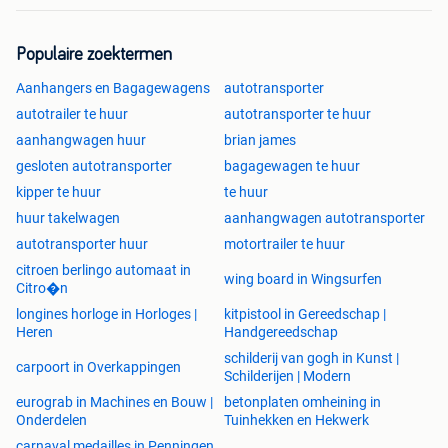
Populaire zoektermen
Aanhangers en Bagagewagens
autotransporter
autotrailer te huur
autotransporter te huur
aanhangwagen huur
brian james
gesloten autotransporter
bagagewagen te huur
kipper te huur
te huur
huur takelwagen
aanhangwagen autotransporter
autotransporter huur
motortrailer te huur
citroen berlingo automaat in
wing board in Wingsurfen
Citro�n
longines horloge in Horloges |
kitpistool in Gereedschap |
Heren
Handgereedschap
schilderij van gogh in Kunst |
carpoort in Overkappingen
Schilderijen | Modern
eurograb in Machines en Bouw |
betonplaten omheining in
Onderdelen
Tuinhekken en Hekwerk
carnaval medailles in Penningen