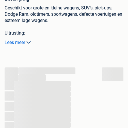
Geschikt voor grote en kleine wagens, SUV’s, pick-ups,
Dodge Ram, oldtimers, sportwagens, defecte voertuigen en
extreem lage wagens.
Uitrusting:
Lees meer
6 meter x 2,38 meter.
Elektrisch kiepen
Elektrische winch/lier
Signalisatie flitsers
...
3 assen
...
Ideaal voor lage of niet-rijdende voertuigen
...
...
...
Prijzen:
...
...
€70 / dag
...
€130 / weekend
...
...
€300 / week
...