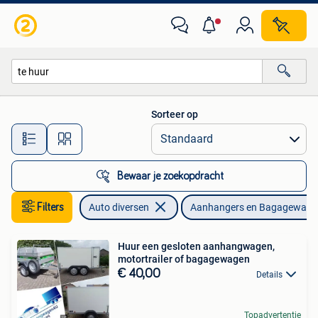
Aanhangers en Bagagewagens
Sorteer op
Alle afstanden…
Bewaar je zoekopdracht
Filters
Auto diversen
Aanhangers en Bagagewage
Huur een gesloten aanhangwagen,
motortrailer of bagagewagen
€ 40,00
Details
Topadvertentie