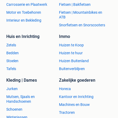
Carrosserie en Plaatwerk
Fietsen | Bakfietsen
Motor en Toebehoren
Fietsen | Mountainbikes en
ATB
Interieur en Bekleding
Snorfietsen en Snorscooters
Huis en Inrichting
Immo
Zetels
Huizen te Koop
Bedden
Huizen te huur
Stoelen
Huizen Buitenland
Tafels
Buitenverblijven
Kleding | Dames
Zakelijke goederen
Jurken
Horeca
Mutsen, Sjaals en
Kantoor en Inrichting
Handschoenen
Machines en Bouw
Schoenen
Tractoren
Winterjassen