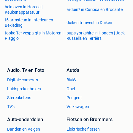
hein oven in Horeca |
arduin* in Curiosa en Brocante
Keukenapparatuur
t5 armsteun in Interieur en
duiken trimvest in Duiken
Bekleding
topkoffer vespa gts in Motoren |
pups yorkshire in Honden | Jack
Piaggio
Russells en Terriërs
Audio, Tv en Foto
Auto's
Digitale camera's
BMW
Luidspreker boxen
Opel
Stereoketens
Peugeot
TV's
Volkswagen
Auto-onderdelen
Fietsen en Brommers
Banden en Velgen
Elektrische fietsen