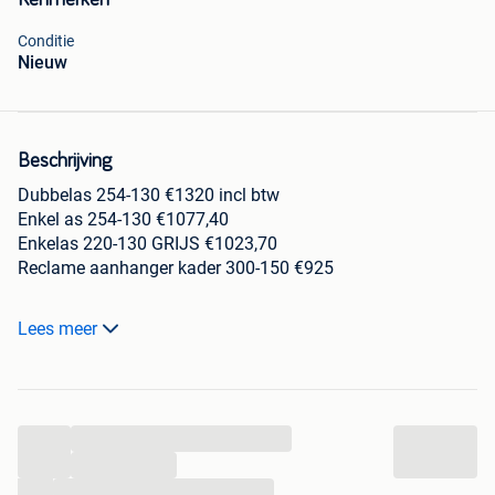
Kenmerken
Conditie
Nieuw
Beschrijving
Dubbelas 254-130 €1320 incl btw
Enkel as 254-130 €1077,40
Enkelas 220-130 GRIJS €1023,70
Reclame aanhanger kader 300-150 €925
Al-ko as 750kg (dubbelas 2x al-ko as 750kg)
Lees meer
Met COC attest
13polig stekker
2 of 4 wielen 155/13
Afneembaar ladderrek
...
Extra:
+Neuswiel
...
+Nummerplaatklemmen
...