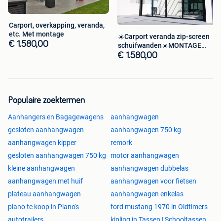
Carport, overkapping, veranda,
etc. Met montage
️☀️Carport veranda zip-screen
€ 1.580,00
schuifwanden️☀️MONTAGE
PROMO️
€ 1.580,00
Populaire zoektermen
Aanhangers en Bagagewagens
aanhangwagen
gesloten aanhangwagen
aanhangwagen 750 kg
aanhangwagen kipper
remork
gesloten aanhangwagen 750 kg
motor aanhangwagen
kleine aanhangwagen
aanhangwagen dubbelas
aanhangwagen met huif
aanhangwagen voor fietsen
plateau aanhangwagen
aanhangwagen enkelas
piano te koop in Piano's
ford mustang 1970 in Oldtimers
autotrailers
kipling in Tassen | Schooltassen