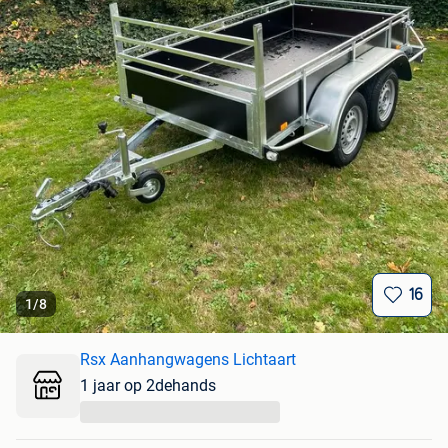
16
1
/
8
Rsx Aanhangwagens Lichtaart
1 jaar op 2dehands
...