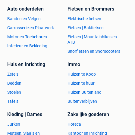
Auto-onderdelen
Fietsen en Brommers
Banden en Velgen
Elektrische fietsen
Carrosserie en Plaatwerk
Fietsen | Bakfietsen
Motor en Toebehoren
Fietsen | Mountainbikes en
ATB
Interieur en Bekleding
Snorfietsen en Snorscooters
Huis en Inrichting
Immo
Zetels
Huizen te Koop
Bedden
Huizen te huur
Stoelen
Huizen Buitenland
Tafels
Buitenverblijven
Kleding | Dames
Zakelijke goederen
Jurken
Horeca
Mutsen, Sjaals en
Kantoor en Inrichting