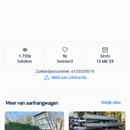
1.733x
9x
Sinds
bekeken
bewaard
12 okt '25
Zoekertjesnummer: a155535019
Meld aan 2dehands
Bekijk alles
Meer van aanhangwagen