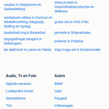
whey protein in
vauban in Dakpannen en
Gezondheidsproducten en
Dakbedekking
Wellness
werkplaats rekken in Kantoor en
Winkelinrichting | Magazijn,
gratis vhs in VHS | Film
Stelling en Opslag
basketball ring in Basketbal
jarretels in Stripverhalen
bagagedrager peugeot in
polestar in Polestar
Dakdragers
lier elektrisch in Lieren en Takels
tripp trapp wit in Kinderstoelen
Audio, Tv en Foto
Auto's
Digitale camera's
BMW
Luidspreker boxen
Opel
Stereoketens
Peugeot
TV's
Volkswagen