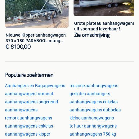
Grote plateau aanhangwagens
uit voorraad leverbaar !
Zie omschrijving
Nieuwe Kipper aanhangwagen
370 x 180 PARABOOL mtmg
3500 kg !
€ 8.100,00
Populaire zoektermen
Aanhangers en Bagagewagens
reclame aanhangwagens
aanhangwagen turnhout
gesloten aanhangers
aanhangwagens ongeremd
aanhangwagens enkelas
aanhangwagens
aanhangwagens dubbelas
remork aanhangwagens
kleine aanhangwagens
aanhangwagens enkelas
te huur aanhangwagens
aanhangwagens kipper
aanhangwagens 750 kg