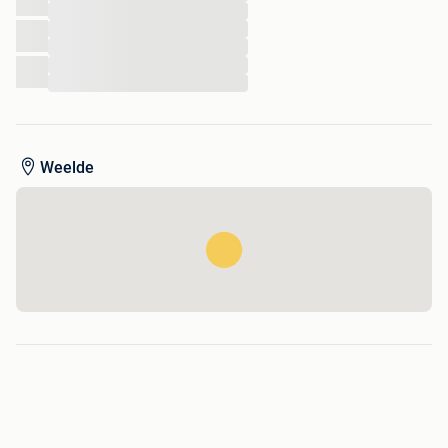
...
...
...
...
De Grootste keuze in aanhangwagens Regio Turnhout -
...
Antwerpen.
Herstellingen alle merken !
Weelde
Keuring, Verkoop, Verhuur.
Aanhangwagencentrum Weelde
Merksplasseweg 7
2381 Weelde
Tel: 014 / 658757