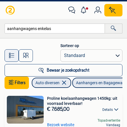
Aanhangers en Bagagewagens
Sorteer op
Alle afstanden…
Bewaar je zoekopdracht
Filters
Auto diversen
Aanhangers en Bagagewage
Proline koelaanhangwagen 1450kg: uit
voorraad leverbaar!
€ 7.685,00
Details
Topadvertentie
Bezoek website
Vandaag