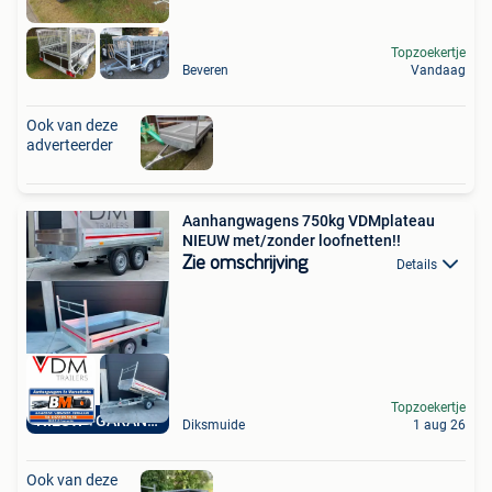
Topzoekertje
Beveren
Vandaag
Ook van deze
adverteerder
Aanhangwagens 750kg VDMplateau
NIEUW met/zonder loofnetten!!
Zie omschrijving
Details
Topzoekertje
NIEUW +GARANTIE
Diksmuide
1 aug 26
Ook van deze