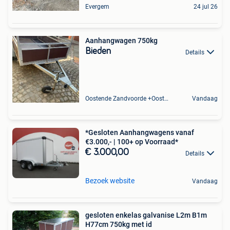
Evergem
24 jul 26
Aanhangwagen 750kg
Bieden
Details
Oostende Zandvoorde +Oostende
Vandaag
*Gesloten Aanhangwagens vanaf
€3.000,- | 100+ op Voorraad*
€ 3.000,00
Details
Bezoek website
Vandaag
gesloten enkelas galvanise L2m B1m
H77cm 750kg met id