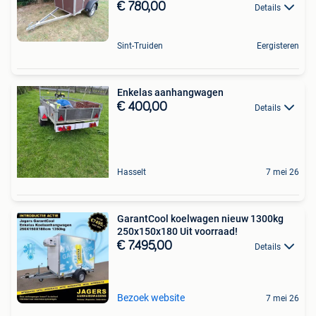
€ 780,00
Details
Sint-Truiden
Eergisteren
Enkelas aanhangwagen
€ 400,00
Details
Hasselt
7 mei 26
GarantCool koelwagen nieuw 1300kg
250x150x180 Uit voorraad!
€ 7.495,00
Details
Bezoek website
7 mei 26