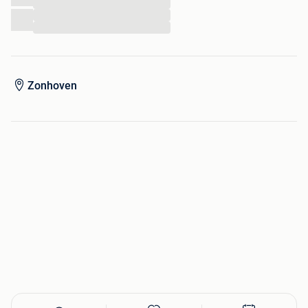
...
...
...
Zonhoven