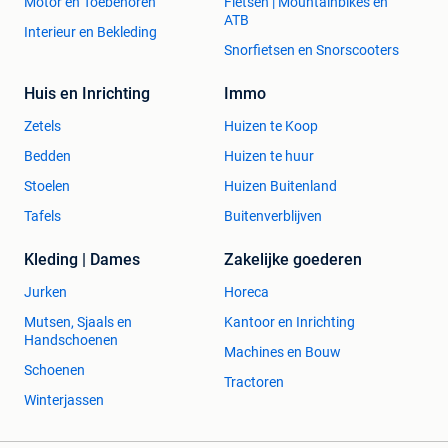
Motor en Toebehoren
Fietsen | Mountainbikes en
ATB
Interieur en Bekleding
Snorfietsen en Snorscooters
Huis en Inrichting
Immo
Zetels
Huizen te Koop
Bedden
Huizen te huur
Stoelen
Huizen Buitenland
Tafels
Buitenverblijven
Kleding | Dames
Zakelijke goederen
Jurken
Horeca
Mutsen, Sjaals en
Kantoor en Inrichting
Handschoenen
Machines en Bouw
Schoenen
Tractoren
Winterjassen