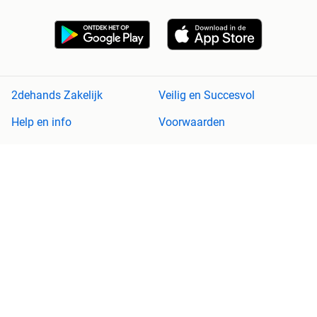
2dehands Zakelijk
Veilig en Succesvol
Help en info
Voorwaarden
Privacyverklaring
Cookiebeleid
Privacyvoorkeuren
Over 2dehands
Adevinta
Sitemap
2dehands is niet aansprakelijk voor (gevolg)schade die voortkomt
uit het gebruik van deze site, dan wel uit fouten of ontbrekende
functionaliteiten op deze site.