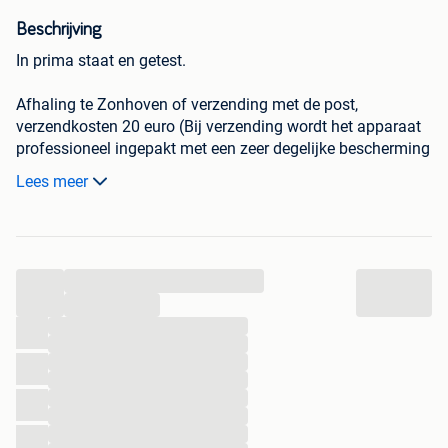
Beschrijving
In prima staat en getest.
Afhaling te Zonhoven of verzending met de post,
verzendkosten 20 euro (Bij verzending wordt het apparaat
professioneel ingepakt met een zeer degelijke bescherming
en in een stevige doos maar steeds op risico van de koper).
Lees meer
Fonorama - Aankoop en Verkoop van Vinylplaten (LP’s en
Singles), CD’s, DVD’s, Strips, Audio & Hifi apparatuur.
Open iedere zaterdag van 10 tot 17h zonder afspraak
...
(Heuvenstraat 57A in Zonhoven)
Alle andere dagen op afspraak (Heuvenstraat 57A of
...
Merelstraat 1 in Zonhoven)
...
...
...
GSM / WHATSAPP: 0476/21.82.76
...
EMAIL: fonorama@pandora.be
...
...
...