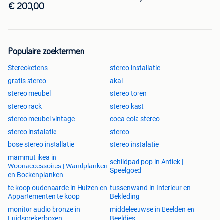
€ 200,00
Populaire zoektermen
Stereoketens
stereo installatie
gratis stereo
akai
stereo meubel
stereo toren
stereo rack
stereo kast
stereo meubel vintage
coca cola stereo
stereo instalatie
stereo
bose stereo installatie
stereo instalatie
mammut ikea in
schildpad pop in Antiek |
Woonaccessoires | Wandplanken
Speelgoed
en Boekenplanken
te koop oudenaarde in Huizen en
tussenwand in Interieur en
Appartementen te koop
Bekleding
monitor audio bronze in
middeleeuwse in Beelden en
Luidsprekerboxen
Beeldjes