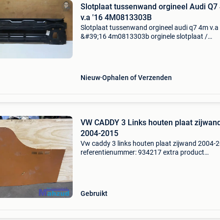
Slotplaat tussenwand orgineel Audi Q7
v.a '16 4M0813303B
Slotplaat tussenwand orgineel audi q7 4m v.a
&#39;16 4m0813303b orginele slotplaat /
tussenwand achterkant audi q7 4m vanaf 201
audi onderdeelnummer 4m0813303b -interne 
V32 -factuur inkl. 21
Nieuw
Ophalen of Verzenden
VW CADDY 3 Links houten plaat zijwan
2004-2015
Vw caddy 3 links houten plaat zijwand 2004-
referentienummer: 934217 extra product
informatie: prijs: € 49,99 prijstype: marge
onderdeelnummer: 356 producttype: tussensc
tussenwand lever
Gebruikt