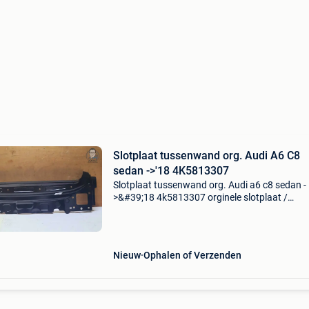
Slotplaat tussenwand org. Audi A6 C8
sedan ->'18 4K5813307
Slotplaat tussenwand org. Audi a6 c8 sedan -
>&#39;18 4k5813307 orginele slotplaat /
tussenwand achterkant audia6 c8 sedan van
2018 -audi onderdeelnummer 4k5813307 -int
nr. A224 -factuur i
Nieuw
Ophalen of Verzenden