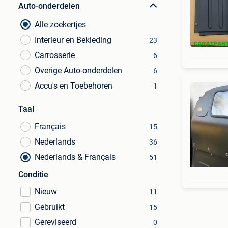
Auto-onderdelen
Alle zoekertjes
Interieur en Bekleding
23
Carrosserie
6
Overige Auto-onderdelen
6
Accu's en Toebehoren
1
Taal
Français
15
Nederlands
36
Nederlands & Français
51
Conditie
Nieuw
11
Gebruikt
15
Gereviseerd
0