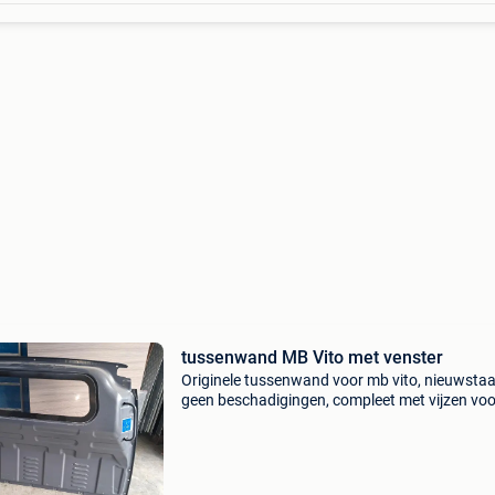
tussenwand MB Vito met venster
Originele tussenwand voor mb vito, nieuwstaa
geen beschadigingen, compleet met vijzen voo
montage. Tussenwand met venster en handg