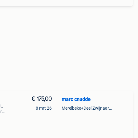
€ 175,00
marc cnudde
t,
8 mrt 26
Merelbeke+Deel Zwijnaarde
r
reep