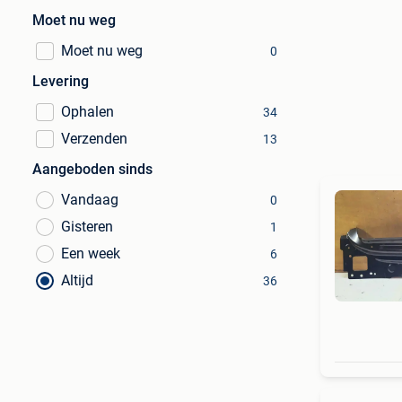
Moet nu weg
Moet nu weg
0
Levering
Ophalen
34
Verzenden
13
Aangeboden sinds
Vandaag
0
Gisteren
1
Een week
6
Altijd
36