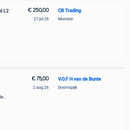
€ 250,00
CB Trading
d L2
27 jul 26
Monster
p
pleet
€ 75,00
V.O.F H van de Bunte
2 aug 26
Doornspijk
de