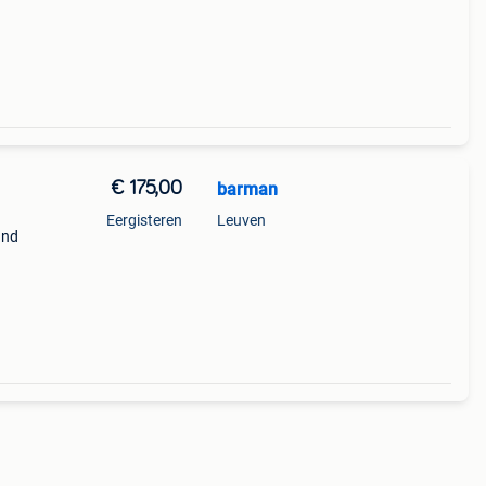
gp /
bi iii
€ 175,00
barman
Eergisteren
Leuven
and