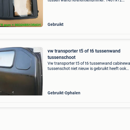
tussen wand referentienummer: 1461972
volkswagen - caddy bestel iii / caddy bestel iii 
caddy bestel iii gp / caddy combi iii / caddy com
gp / cad
Gebruikt
vw transporter t5 of t6 tussenwand
tussenschoot
Vw transporter t5 of t6 tussenwand cabinew
tussenschot niet nieuw is gebruikt heeft ook
gebruik sporen prijs is per stuk = 175e..
Gebruikt
Ophalen