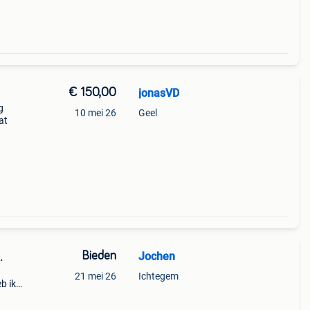
€ 150,00
jonasVD
g
10 mei 26
Geel
at
Bieden
Jochen
.
n
21 mei 26
Ichtegem
b ik
2
.