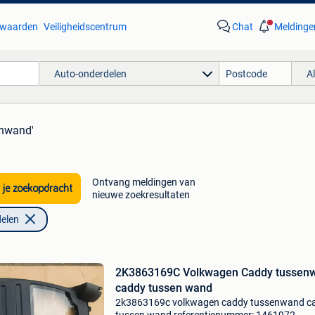
waarden
Veiligheidscentrum
Chat
Meldinge
Auto-onderdelen
A
enwand'
Ontvang meldingen van
 je zoekopdracht
nieuwe zoekresultaten
elen
2K3863169C Volkwagen Caddy tussen
caddy tussen wand
2k3863169c volkwagen caddy tussenwand c