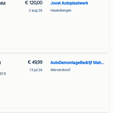
€ 120,00
Joost Autoplaatwerk
 4M
2 aug 26
Haaksbergen
6 -
nr.
€ 49,99
AutoDemontageBedrijf Mahzud
d
15 jul 26
Wervershoof
2015
hot |