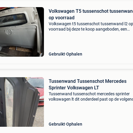
Volkswagen T5 tussenschot tussenwan
op voorraad
Volkswagen t5 tussenschot tussenwand l2 o
voorraad bij deze te koop aangeboden, een
volkswagen t5 tussenwand voor lengte 2 com
met onderrok ook met zijgordels meerdere
onderdelen op voorraad mvg
Gebruikt
Ophalen
Tussenwand Tussenschot Mercedes
Sprinter Volkswagen LT
Tussenwand tussenschot mercedes sprinter
volkswagen lt dit onderdeel past op de volgen
uitvoeringen: mercedes-benz sprinter 2-t open
laadbak/ chassis (b901, b902) 1/1/1995 tot
5/1/2006 208 cdi (901.
Gebruikt
Ophalen