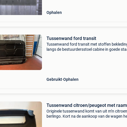
Ophalen
Tussenwand ford transit
Tussenwand ford transit met stoffen bekledin
langs de bestuurdersstoel cabine in goede sta
Gebruikt
Ophalen
Tussenwand citroen/peugeot met raam
Originele tussenwand komt van uit m’n citroe
berlingo. Kort na de aankoop van de wagen he
deze laten verwijderen. Richtprijs nieuw = €59
voor een redelijk bod mag de tussenwand weg