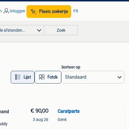
n
Inloggen
FR
Plaats zoekertje
lle afstanden…
Zoek
Sorteer op
Lijst
Foto’s
€ 90,00
Caratparts
wand
3 aug 26
Genk
addy