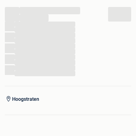
...
...
...
...
...
...
...
...
...
...
...
...
Hoogstraten