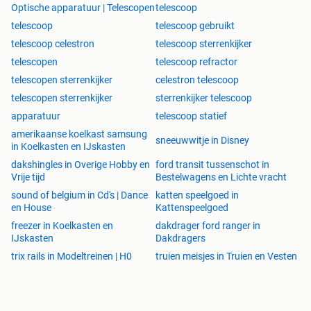
Optische apparatuur | Telescopen
telescoop
telescoop
telescoop gebruikt
telescoop celestron
telescoop sterrenkijker
telescopen
telescoop refractor
telescopen sterrenkijker
celestron telescoop
telescopen sterrenkijker
sterrenkijker telescoop
apparatuur
telescoop statief
amerikaanse koelkast samsung
sneeuwwitje in Disney
in Koelkasten en IJskasten
dakshingles in Overige Hobby en
ford transit tussenschot in
Vrije tijd
Bestelwagens en Lichte vracht
sound of belgium in Cd's | Dance
katten speelgoed in
en House
Kattenspeelgoed
freezer in Koelkasten en
dakdrager ford ranger in
IJskasten
Dakdragers
trix rails in Modeltreinen | H0
truien meisjes in Truien en Vesten