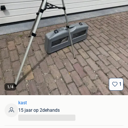
1
1
/
4
kast
15 jaar op 2dehands
...