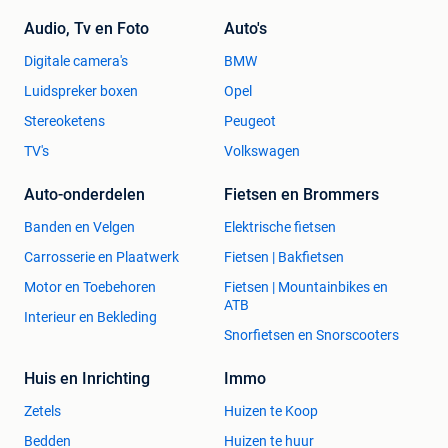
Audio, Tv en Foto
Auto's
Digitale camera's
BMW
Luidspreker boxen
Opel
Stereoketens
Peugeot
TV's
Volkswagen
Auto-onderdelen
Fietsen en Brommers
Banden en Velgen
Elektrische fietsen
Carrosserie en Plaatwerk
Fietsen | Bakfietsen
Motor en Toebehoren
Fietsen | Mountainbikes en
ATB
Interieur en Bekleding
Snorfietsen en Snorscooters
Huis en Inrichting
Immo
Zetels
Huizen te Koop
Bedden
Huizen te huur