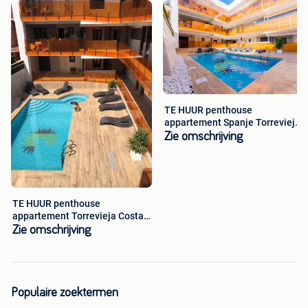
TE HUUR penthouse
appartement Spanje Torrevieja
Costa Blanca
Zie omschrijving
TE HUUR penthouse
appartement Torrevieja Costa
Blanca Spanje
Zie omschrijving
Populaire zoektermen