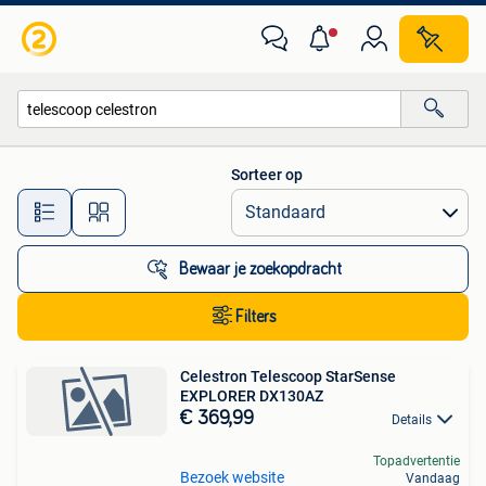
Alle categorieën…
Sorteer op
Alle afstanden…
Bewaar je zoekopdracht
Filters
Celestron Telescoop StarSense
EXPLORER DX130AZ
€ 369,99
Details
Topadvertentie
Bezoek website
Vandaag