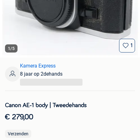
1
1
/
5
Kamera Express
8 jaar op 2dehands
...
Canon AE-1 body | Tweedehands
€ 279,00
Verzenden