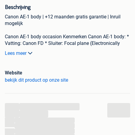
Beschrijving
Canon AE-1 body | +12 maanden gratis garantie | Inruil
mogelijk
Canon AE-1 body occasion Kenmerken Canon AE-1 body: *
Vatting: Canon FD * Sluiter: Focal plane (Electronically
controlled) * Sluitertijden: 2 - 1/1000 sec. + B * Flitser-X-
Lees meer
sync met 1/60 sec. * TTL-metering * Shutter-priority Auto *
Gewicht: 590 gr. Let op: De seals zijn recentelijk vervangen
en de sluitertijden zijn getest/gecorrigeerd.
Website
bekijk dit product op onze site
Om deze reden kies je voor Kamera Express:
...
Minimaal 12 maanden garantie*
...
Gratis verzending vanaf 100,-
...
9 winkels door heel België
...
De scherpste prijzen
...
Klanten beoordelen ons met een 9.1!