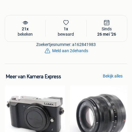
Meer informatie over dit artikel? Bezoek dan onze
website:
21x
1x
Sinds
bekeken
bewaard
26 mei '26
Zoekertjesnummer: a162841983
Meld aan 2dehands
Bekijk alles
Meer van Kamera Express