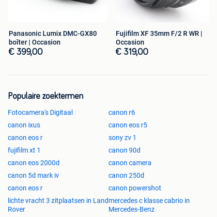
Panasonic Lumix DMC-GX80
Fujifilm XF 35mm F/2 R WR |
boîter | Occasion
Occasion
€ 399,00
€ 319,00
Populaire zoektermen
Fotocamera's Digitaal
canon r6
canon ixus
canon eos r5
canon eos r
sony zv 1
fujifilm xt 1
canon 90d
canon eos 2000d
canon camera
canon 5d mark iv
canon 250d
canon eos r
canon powershot
lichte vracht 3 zitplaatsen in Land
mercedes c klasse cabrio in
Rover
Mercedes-Benz