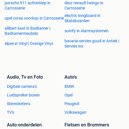
porsche 911 achterklep in
deur renault twingo in
Carrosserie
Carrosserie
electric longboard in
opel corsa voorkop in Carrosserie
Skateboarden
allibert kast in Badkamer |
somfy in Alarmsystemen
Badkamermeubels
bavaria servies goud in Antiek |
elpee in Vinyl | Overige Vinyl
Servies los
Audio, Tv en Foto
Auto's
Digitale camera's
BMW
Luidspreker boxen
Opel
Stereoketens
Peugeot
TV's
Volkswagen
Auto-onderdelen
Fietsen en Brommers