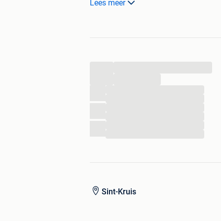
Lees meer
Bakje verloren of kwijt
Gratis leveren in Brugge
#telenet #afstandsbedieningen #afs
...
...
...
...
...
...
...
...
Sint-Kruis