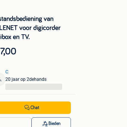
standsbediening van
LENET voor digicorder
ibox en TV.
7,00
C
20 jaar op 2dehands
...
Chat
Bieden