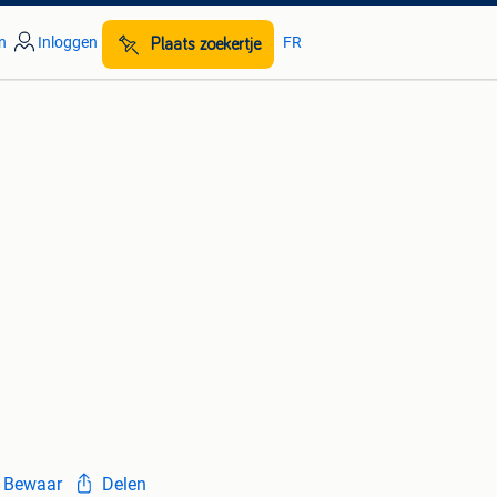
n
Inloggen
FR
Plaats zoekertje
Bewaar
Delen