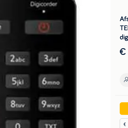
Af
TE
dig
€ 
€