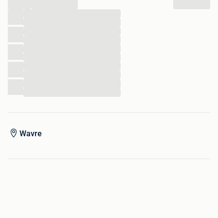
...
...
...
...
...
...
...
...
...
...
...
Wavre