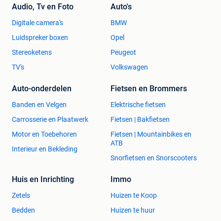
Audio, Tv en Foto
Auto's
Digitale camera's
BMW
Luidspreker boxen
Opel
Stereoketens
Peugeot
TV's
Volkswagen
Auto-onderdelen
Fietsen en Brommers
Banden en Velgen
Elektrische fietsen
Carrosserie en Plaatwerk
Fietsen | Bakfietsen
Motor en Toebehoren
Fietsen | Mountainbikes en
ATB
Interieur en Bekleding
Snorfietsen en Snorscooters
Huis en Inrichting
Immo
Zetels
Huizen te Koop
Bedden
Huizen te huur