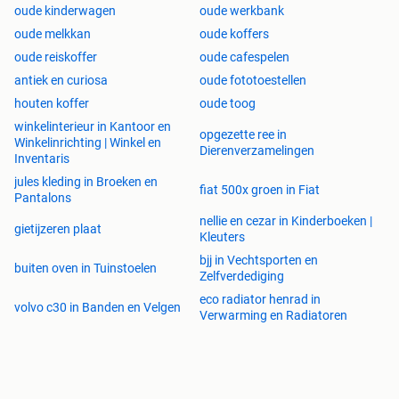
oude kinderwagen
oude werkbank
oude melkkan
oude koffers
oude reiskoffer
oude cafespelen
antiek en curiosa
oude fototoestellen
houten koffer
oude toog
winkelinterieur in Kantoor en
opgezette ree in
Winkelinrichting | Winkel en
Dierenverzamelingen
Inventaris
jules kleding in Broeken en
fiat 500x groen in Fiat
Pantalons
nellie en cezar in Kinderboeken |
gietijzeren plaat
Kleuters
bjj in Vechtsporten en
buiten oven in Tuinstoelen
Zelfverdediging
eco radiator henrad in
volvo c30 in Banden en Velgen
Verwarming en Radiatoren