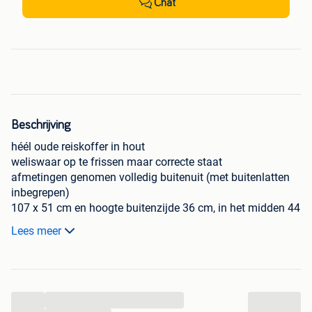
Chat
Beschrijving
héél oude reiskoffer in hout
weliswaar op te frissen maar correcte staat
afmetingen genomen volledig buitenuit (met buitenlatten
inbegrepen)
107 x 51 cm en hoogte buitenzijde 36 cm, in het midden 44
cm
Lees meer
wij verkopen nog andere houten koffers op deze site
...