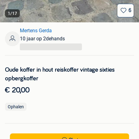
6
1
/
17
Mertens Gerda
10 jaar op 2dehands
...
Oude koffer in hout reiskoffer vintage sixties
opbergkoffer
€ 20,00
Ophalen