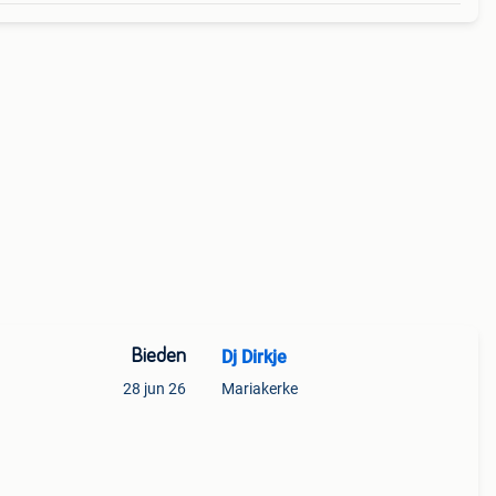
Bieden
Dj Dirkje
28 jun 26
Mariakerke