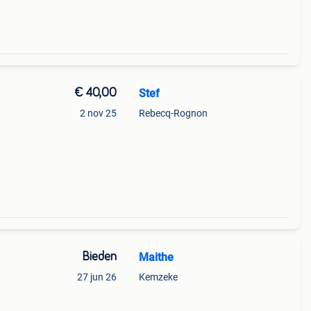
€ 40,00
Stef
2 nov 25
Rebecq-Rognon
Bieden
Maithe
27 jun 26
Kemzeke