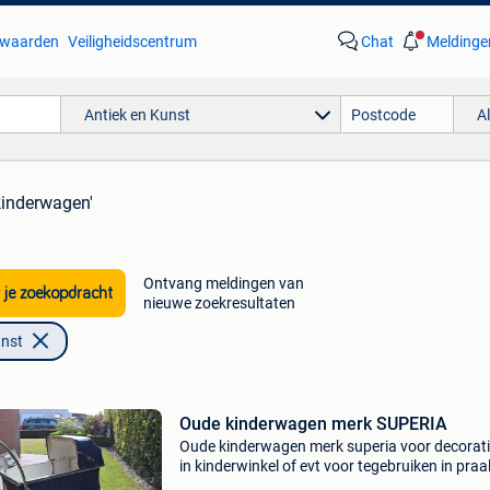
waarden
Veiligheidscentrum
Chat
Meldinge
Antiek en Kunst
A
kinderwagen'
Ontvang meldingen van
 je zoekopdracht
nieuwe zoekresultaten
unst
Oude kinderwagen merk SUPERIA
Oude kinderwagen merk superia voor decorati
in kinderwinkel of evt voor tegebruiken in praa
prijs 135 euro zelf afhalen