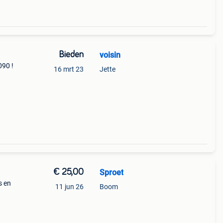
Bieden
voisin
090 !
16 mrt 23
Jette
€ 25,00
Sproet
s en
11 jun 26
Boom