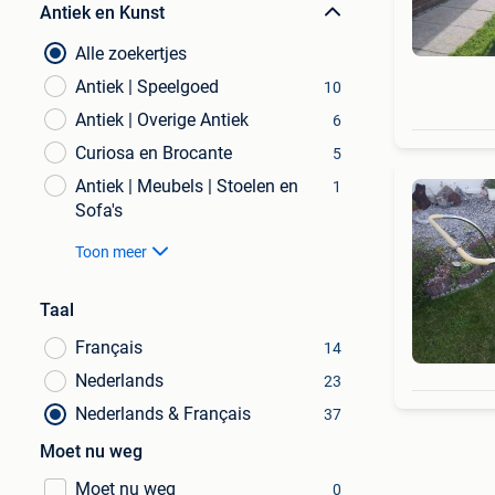
Antiek en Kunst
Alle zoekertjes
Antiek | Speelgoed
10
Antiek | Overige Antiek
6
Curiosa en Brocante
5
Antiek | Meubels | Stoelen en
1
Sofa's
Toon meer
Taal
Français
14
Nederlands
23
Nederlands & Français
37
Moet nu weg
Moet nu weg
0