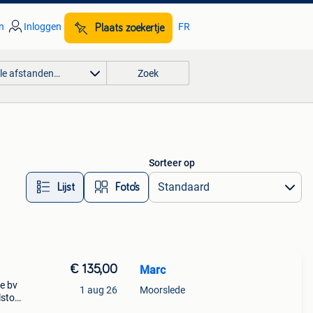
n
Inloggen
FR
Plaats zoekertje
lle afstanden…
Zoek
Sorteer op
Lijst
Foto’s
€ 135,00
Marc
e bv
1 aug 26
Moorslede
lstoet