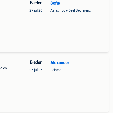
Bieden
Sofie
27 jul 26
Aarschot + Deel Begijnendijk
Bieden
Alexander
ud en
25 jul 26
Leisele