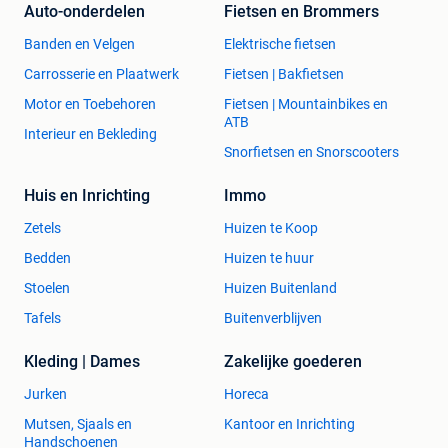
Auto-onderdelen
Fietsen en Brommers
Banden en Velgen
Elektrische fietsen
Carrosserie en Plaatwerk
Fietsen | Bakfietsen
Motor en Toebehoren
Fietsen | Mountainbikes en
ATB
Interieur en Bekleding
Snorfietsen en Snorscooters
Huis en Inrichting
Immo
Zetels
Huizen te Koop
Bedden
Huizen te huur
Stoelen
Huizen Buitenland
Tafels
Buitenverblijven
Kleding | Dames
Zakelijke goederen
Jurken
Horeca
Mutsen, Sjaals en
Kantoor en Inrichting
Handschoenen