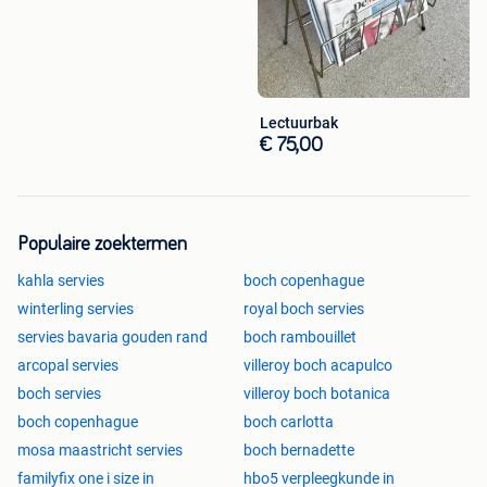
Lectuurbak
€ 75,00
Populaire zoektermen
kahla servies
boch copenhague
winterling servies
royal boch servies
servies bavaria gouden rand
boch rambouillet
arcopal servies
villeroy boch acapulco
boch servies
villeroy boch botanica
boch copenhague
boch carlotta
mosa maastricht servies
boch bernadette
familyfix one i size in
hbo5 verpleegkunde in