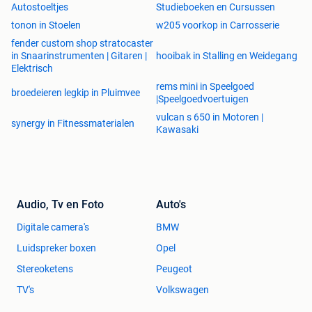
Autostoeltjes
Studieboeken en Cursussen
tonon in Stoelen
w205 voorkop in Carrosserie
fender custom shop stratocaster
in Snaarinstrumenten | Gitaren |
hooibak in Stalling en Weidegang
Elektrisch
rems mini in Speelgoed
broedeieren legkip in Pluimvee
|Speelgoedvoertuigen
vulcan s 650 in Motoren |
synergy in Fitnessmaterialen
Kawasaki
Audio, Tv en Foto
Auto's
Digitale camera's
BMW
Luidspreker boxen
Opel
Stereoketens
Peugeot
TV's
Volkswagen