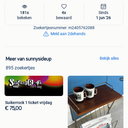
181x
4x
Sinds
bekeken
bewaard
1 jun '26
Zoekertjesnummer: m2405762088
Meld aan 2dehands
Bekijk alles
Meer van sunnysideup
895 zoekertjes
Suikerrock 1 ticket vrijdag
€ 75,00