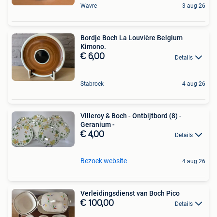
Wavre
3 aug 26
Bordje Boch La Louvière Belgium
Kimono.
€ 6,00
Details
Stabroek
4 aug 26
Villeroy & Boch - Ontbijtbord (8) -
Geranium -
€ 4,00
Details
Bezoek website
4 aug 26
Verleidingsdienst van Boch Pico
€ 100,00
Details