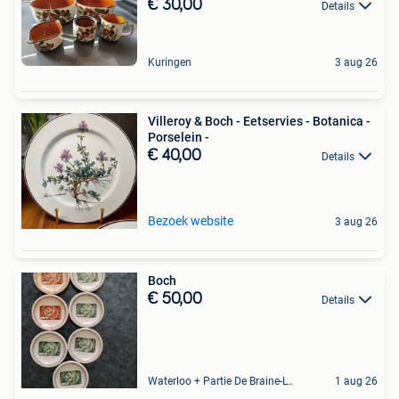
€ 30,00
Details
Kuringen
3 aug 26
Villeroy & Boch - Eetservies - Botanica -
Porselein -
€ 40,00
Details
Bezoek website
3 aug 26
Boch
€ 50,00
Details
Waterloo + Partie De Braine-L'Alleud, De Ohain
1 aug 26