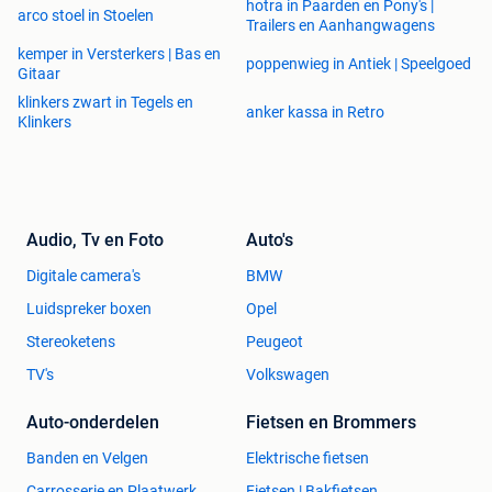
hotra in Paarden en Pony's |
arco stoel in Stoelen
Trailers en Aanhangwagens
kemper in Versterkers | Bas en
poppenwieg in Antiek | Speelgoed
Gitaar
klinkers zwart in Tegels en
anker kassa in Retro
Klinkers
Audio, Tv en Foto
Auto's
Digitale camera's
BMW
Luidspreker boxen
Opel
Stereoketens
Peugeot
TV's
Volkswagen
Auto-onderdelen
Fietsen en Brommers
Banden en Velgen
Elektrische fietsen
Carrosserie en Plaatwerk
Fietsen | Bakfietsen