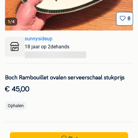
8
1
/
4
sunnysideup
18 jaar op 2dehands
...
Boch Rambouillet ovalen serveerschaal stukprijs
€ 45,00
Ophalen