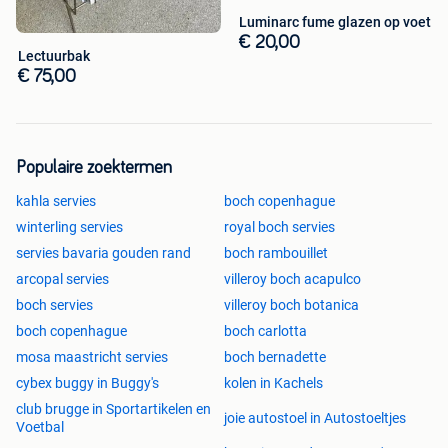
Luminarc fume glazen op voet
€ 20,00
Lectuurbak
€ 75,00
Populaire zoektermen
kahla servies
boch copenhague
winterling servies
royal boch servies
servies bavaria gouden rand
boch rambouillet
arcopal servies
villeroy boch acapulco
boch servies
villeroy boch botanica
boch copenhague
boch carlotta
mosa maastricht servies
boch bernadette
cybex buggy in Buggy's
kolen in Kachels
club brugge in Sportartikelen en
joie autostoel in Autostoeltjes
Voetbal