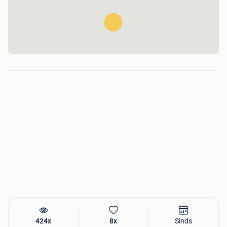
Vorm: serveerschaal
Decor: rambouillet
Breedte: 36 cm
Diepte: 24 cm
Gewicht: 830 g
👛45,-/st (3 stuks beschikbaar)
424x
8x
Sinds