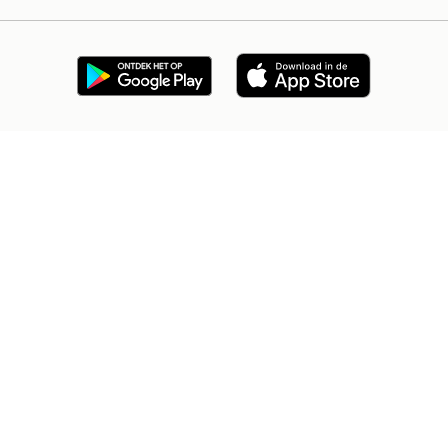
2dehands Zakelijk
Veilig en Succesvol
Help en info
Voorwaarden
Privacyverklaring
Cookiebeleid
Privacyvoorkeuren
Over 2dehands
Adevinta
Sitemap
2dehands is niet aansprakelijk voor (gevolg)schade die voortkomt