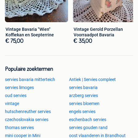
Vintage Bavaria "Wien"
Vintage Gerold Porzellan
Koffiekan en Soepterrine
Voorraadpot Bavaria
€ 75,00
€ 35,00
Populaire zoektermen
servies bavaria mitterteich
Antiek | Servies compleet
servies limoges
servies bavaria
oud servies
arzberg servies
vintage
servies bloemen
hutschenreuther servies
engels servies
czechoslovakia servies
eschenbach servies
thomas servies
servies gouden rand
mini cooper in Mini
oost vlaanderen in Brandhout