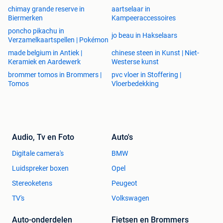
chimay grande reserve in
aartselaar in
Biermerken
Kampeeraccessoires
poncho pikachu in
jo beau in Hakselaars
Verzamelkaartspellen | Pokémon
made belgium in Antiek |
chinese steen in Kunst | Niet-
Keramiek en Aardewerk
Westerse kunst
brommer tomos in Brommers |
pvc vloer in Stoffering |
Tomos
Vloerbedekking
Audio, Tv en Foto
Auto's
Digitale camera's
BMW
Luidspreker boxen
Opel
Stereoketens
Peugeot
TV's
Volkswagen
Auto-onderdelen
Fietsen en Brommers