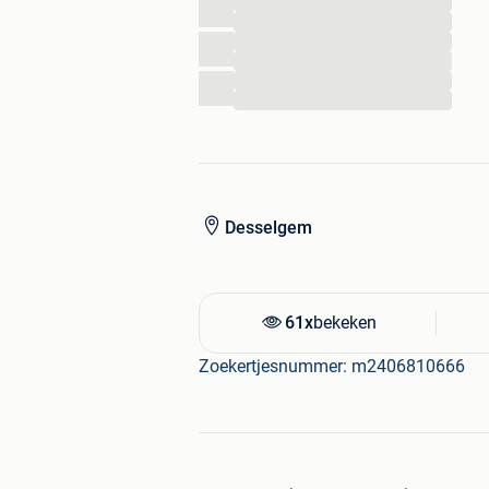
...
...
...
...
...
...
Desselgem
61x
bekeken
Zoekertjesnummer: m2406810666