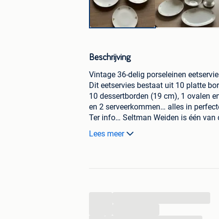
Beschrijving
Vintage 36-delig porseleinen eetservi
Dit eetservies bestaat uit 10 platte b
10 dessertborden (19 cm), 1 ovalen 
en 2 serveerkommen… alles in perfecte
Ter info… Seltman Weiden is één van
Duitsland met meer dan 100 jaar prod
Lees meer
staat bekend om zijn hoge kwaliteit po
duurzaamheid, design en exclusiviteit
...
...