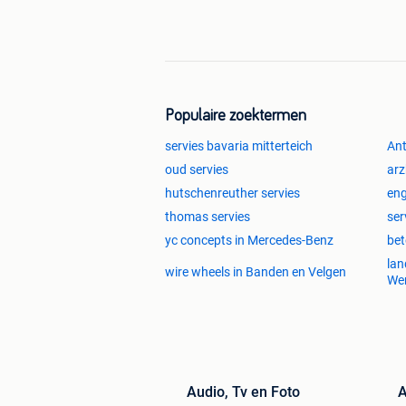
Populaire zoektermen
servies bavaria mitterteich
Ant
oud servies
arz
hutschenreuther servies
eng
thomas servies
ser
yc concepts in Mercedes-Benz
bet
lan
wire wheels in Banden en Velgen
Wer
Audio, Tv en Foto
A