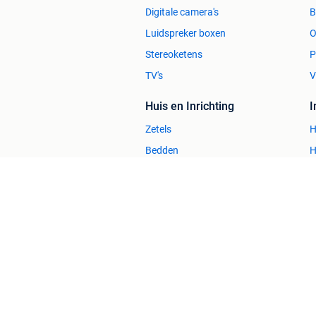
Digitale camera's
Luidspreker boxen
O
Stereoketens
P
TV's
V
Huis en Inrichting
Zetels
H
Bedden
H
Stoelen
H
Tafels
B