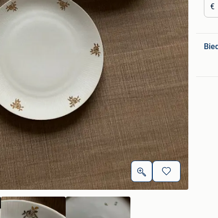
€
Bie