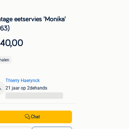
tage eetservies 'Monika'
963)
 40,00
halen
Thierry Haerynck
21 jaar op 2dehands
...
Chat