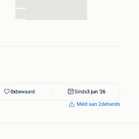
...
...
...
...
0x
bewaard
Sinds
3 jun '26
Meld aan 2dehands