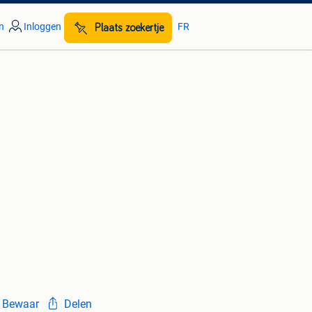
n
Inloggen
FR
Plaats zoekertje
Bewaar
Delen