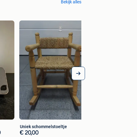
Bekijk alles
Themabox Kerstmi
€ 25,00
Uniek schommelstoeltje
)
€ 20,00