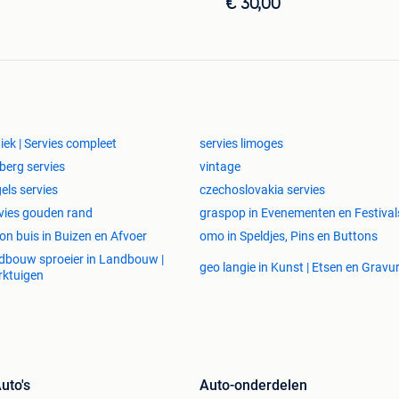
€ 30,00
iek | Servies compleet
servies limoges
berg servies
vintage
els servies
czechoslovakia servies
vies gouden rand
graspop in Evenementen en Festival
on buis in Buizen en Afvoer
omo in Speldjes, Pins en Buttons
dbouw sproeier in Landbouw |
geo langie in Kunst | Etsen en Gravu
ktuigen
uto's
Auto-onderdelen