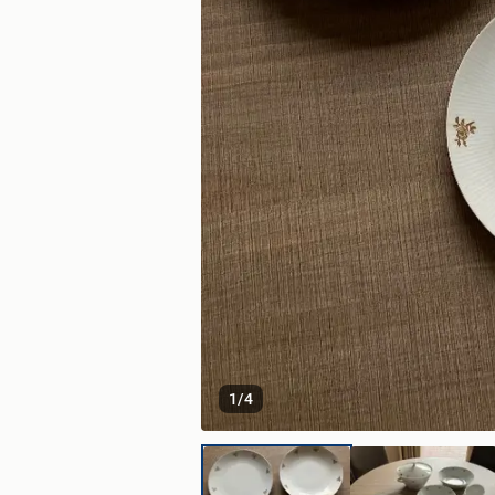
1
/
4