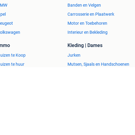
BMW
Banden en Velgen
pel
Carrosserie en Plaatwerk
eugeot
Motor en Toebehoren
olkswagen
Interieur en Bekleding
Immo
Kleding | Dames
uizen te Koop
Jurken
uizen te huur
Mutsen, Sjaals en Handschoenen
uizen Buitenland
Schoenen
uitenverblijven
Winterjassen