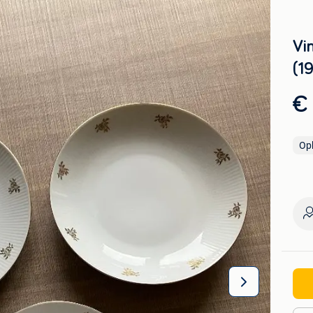
Vin
(1
€
Op