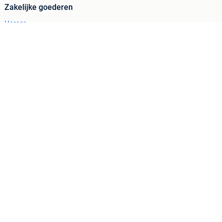
Zakelijke goederen
Horeca
Kantoor en Inrichting
Machines en Bouw
Tractoren
Cookiebeleid
Privacyvoorkeuren
 ontbrekende functionaliteiten op deze site.