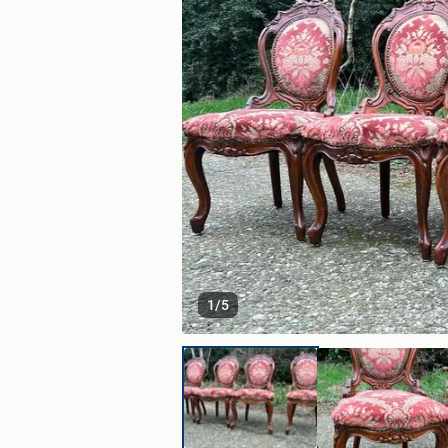
1
/
5