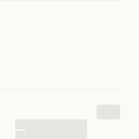
...
...
...