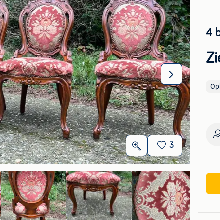
4 
Zi
Op
3