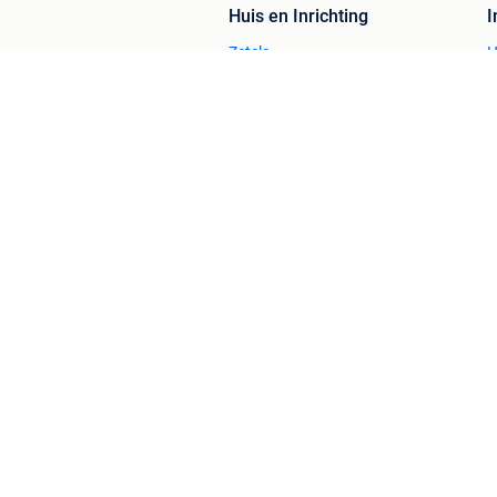
Huis en Inrichting
Zetels
H
Bedden
H
Stoelen
H
Tafels
B
2dehands Zakelijk
Veilig en Succ
2dehands is niet aansprakelijk voor (gevolg