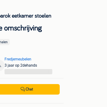
barok eetkamer stoelen
e omschrijving
halen
Fredjemeubelen
3 jaar op 2dehands
...
Chat