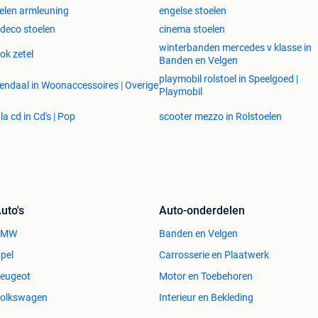
elen armleuning
engelse stoelen
 deco stoelen
cinema stoelen
winterbanden mercedes v klasse in
ok zetel
Banden en Velgen
playmobil rolstoel in Speelgoed |
endaal in Woonaccessoires | Overige
Playmobil
la cd in Cd's | Pop
scooter mezzo in Rolstoelen
uto's
Auto-onderdelen
BMW
Banden en Velgen
pel
Carrosserie en Plaatwerk
eugeot
Motor en Toebehoren
olkswagen
Interieur en Bekleding