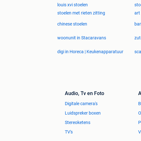
louis xvi stoelen
sto
stoelen met rieten zitting
art
chinese stoelen
bar
woonunit in Stacaravans
zut
digi in Horeca | Keukenapparatuur
sca
Audio, Tv en Foto
A
Digitale camera's
Luidspreker boxen
O
Stereoketens
P
TV's
V