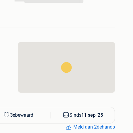
...
mogelijk 10-12u baarle Nassau holland Gaarne even
elling te voorkom
3x
bewaard
Sinds
11 sep '25
Meld aan 2dehands