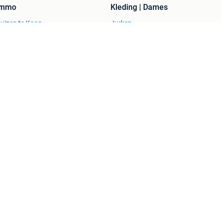
Immo
Kleding | Dames
uizen te Koop
Jurken
uizen te huur
Mutsen, Sjaals en Handschoenen
uizen Buitenland
Schoenen
uitenverblijven
Winterjassen
esvol
Help en info
Voorwaarden
Privacyverklaring
Over 2dehands
Adevinta
Sitemap
)schade die voortkomt uit het gebruik van deze site, dan wel uit fouten of