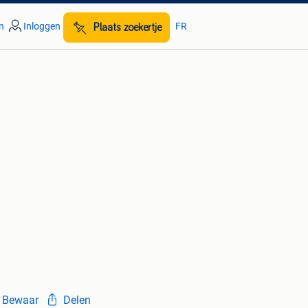
n
Inloggen
FR
Plaats zoekertje
Bewaar
Delen