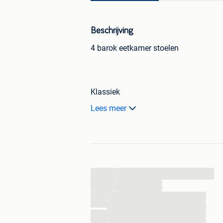
Beschrijving
4 barok eetkamer stoelen
Klassiek
Noten
Lees meer
Mahonie
Barok
Lodewijk
Chesterfield
Chippendale
Vintage
...
Retro
...
Schuitema
...
Jugendstil
...
Art deco
...