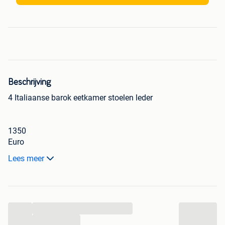
Beschrijving
4 Italiaanse barok eetkamer stoelen leder
1350
Euro
Lees meer
Klassiek
Noten
Mahonie
...
Barok
Lodewijk
...