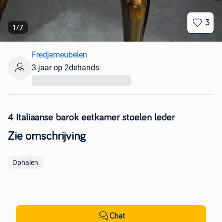
3
1
/
7
Fredjemeubelen
3 jaar op 2dehands
...
4 Italiaanse barok eetkamer stoelen leder
Zie omschrijving
Ophalen
Chat