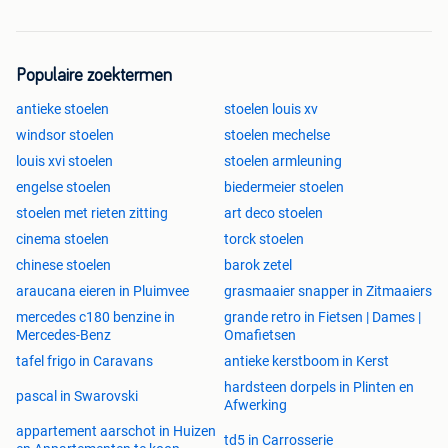
Populaire zoektermen
antieke stoelen
stoelen louis xv
windsor stoelen
stoelen mechelse
louis xvi stoelen
stoelen armleuning
engelse stoelen
biedermeier stoelen
stoelen met rieten zitting
art deco stoelen
cinema stoelen
torck stoelen
chinese stoelen
barok zetel
araucana eieren in Pluimvee
grasmaaier snapper in Zitmaaiers
mercedes c180 benzine in
grande retro in Fietsen | Dames |
Mercedes-Benz
Omafietsen
tafel frigo in Caravans
antieke kerstboom in Kerst
hardsteen dorpels in Plinten en
pascal in Swarovski
Afwerking
appartement aarschot in Huizen
td5 in Carrosserie