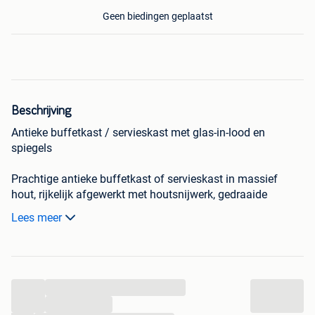
Geen biedingen geplaatst
Beschrijving
Antieke buffetkast / servieskast met glas-in-lood en
spiegels
Prachtige antieke buffetkast of servieskast in massief
hout, rijkelijk afgewerkt met houtsnijwerk, gedraaide
zuiltjes, glas-in-lood deuren en originele spiegels. Een
Lees meer
bijzonder meubel met veel karakter dat zowel functioneel
als decoratief is.
De kast bestaat uit een onderkast met opbergruimte en een
...
bovenkast met vitrinedeuren, ideaal voor het presenteren
van servies, glaswerk, boeken of verzamelobjecten.
...