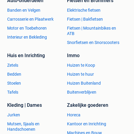
Auto-onderdelen
Fietsen en Brommers
Banden en Velgen
Elektrische fietsen
Carrosserie en Plaatwerk
Fietsen | Bakfietsen
Motor en Toebehoren
Fietsen | Mountainbikes en
ATB
Interieur en Bekleding
Snorfietsen en Snorscooters
Huis en Inrichting
Immo
Zetels
Huizen te Koop
Bedden
Huizen te huur
Stoelen
Huizen Buitenland
Tafels
Buitenverblijven
Kleding | Dames
Zakelijke goederen
Jurken
Horeca
Mutsen, Sjaals en
Kantoor en Inrichting
Handschoenen
Machines en Bouw