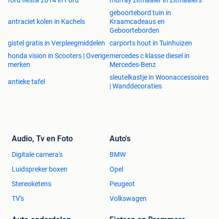
ford fiesta 2014 in Ford
murray zitmaaier in Zitmaaiers
geboortebord tuin in
antraciet kolen in Kachels
Kraamcadeaus en
Geboorteborden
gistel gratis in Verpleegmiddelen
carports hout in Tuinhuizen
honda vision in Scooters | Overige
mercedes c klasse diesel in
merken
Mercedes-Benz
sleutelkastje in Woonaccessoires
antieke tafel
| Wanddecoraties
Audio, Tv en Foto
Auto's
Digitale camera's
BMW
Luidspreker boxen
Opel
Stereoketens
Peugeot
TV's
Volkswagen