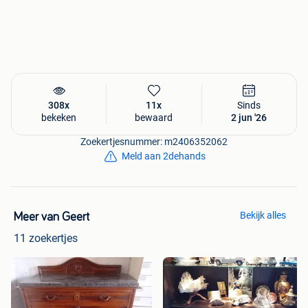
Servieskast
Vitrinekast
Buffetkast
Pronkkast
Blikvanger in een klassiek, landelijk of brocante interieur
Afmetingen
308x
11x
Sinds
Op aanvraag.
bekeken
bewaard
2 jun '26
Zoekertjesnummer: m2406352062
Vraagprijs: €75 (bespreekbaar)
Meld aan 2dehands
Af te halen.
Bekijk alles
Meer van Geert
11 zoekertjes