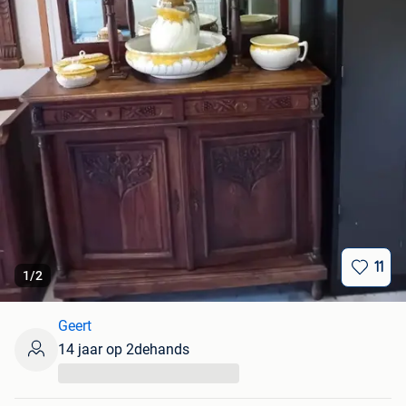
11
1
/
2
Geert
14 jaar op 2dehands
...