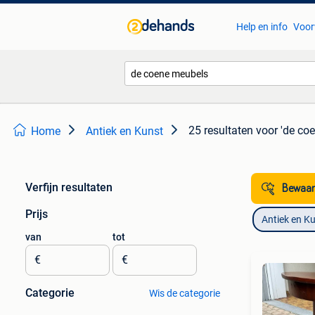
Help en info
Voor
25 resultaten
voor 'de co
Home
Antiek en Kunst
Verfijn resultaten
Bewaar
Prijs
Antiek en K
van
tot
€
€
Categorie
Wis de categorie