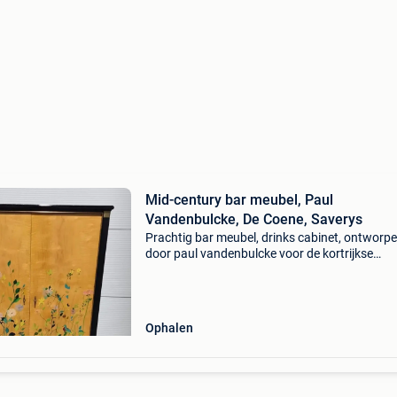
Mid-century bar meubel, Paul
Vandenbulcke, De Coene, Saverys
Prachtig bar meubel, drinks cabinet, ontworp
door paul vandenbulcke voor de kortrijkse
kunstwerkstede gebroeders de coene.
Beschildering door albert saverys. Het barme
maakt deel uit van een vol
Ophalen