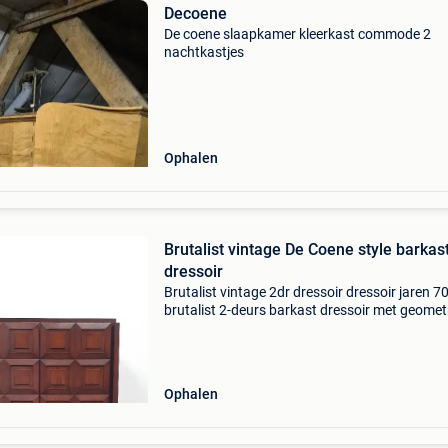
Decoene
De coene slaapkamer kleerkast commode 2
nachtkastjes
Ophalen
Brutalist vintage De Coene style barkas
dressoir
Brutalist vintage 2dr dressoir dressoir jaren 7
brutalist 2-deurs barkast dressoir met geomet
patroon panelen, jaren 70 het dressoir is voor
van planken en 4 lades. Eén compartiment hee
Ophalen