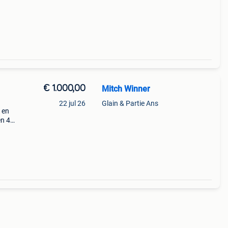
 va
€ 1.000,00
Mitch Winner
22 jul 26
Glain & Partie Ans
 en
en 40
air i