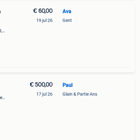
€ 60,00
Ava
19 jul 26
Gent
0,
ijl
de
€ 500,00
Paul
17 jul 26
Glain & Partie Ans
ne
te,
rste