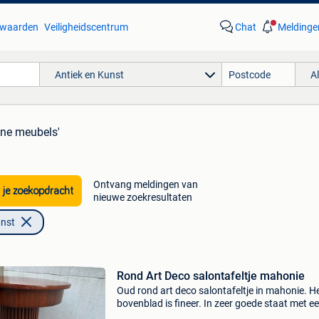
waarden
Veiligheidscentrum
Chat
Meldinge
Antiek en Kunst
A
ene meubels'
Ontvang meldingen van
 je zoekopdracht
nieuwe zoekresultaten
unst
Rond Art Deco salontafeltje mahonie
Oud rond art deco salontafeltje in mahonie. H
bovenblad is fineer. In zeer goede staat met e
mooie patina. Het heeft een beetje mee van de s