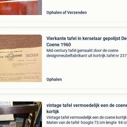
Ophalen of Verzenden
Vierkante tafel in kerselaar gepolijst De
Coene 1960
Mid-century tafel gemaakt door de coene
designmeubelfabrikant uit kortrijk.tafel nr 237
afmetingen: 75x75 en 76cm hoogte. Werd geb
om te bridgen maar kan gebruikt worden als
eettafel, bijzettafe
Ophalen
vintage tafel vermoedelijk een de coen
kortijk
Vintage tafel vermoedelijk een de coene kortijk
Maten van de tafel hoogte 73 cm lengte 94 