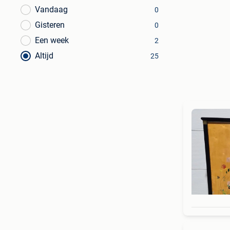
Vandaag
0
Gisteren
0
Een week
2
Altijd
25