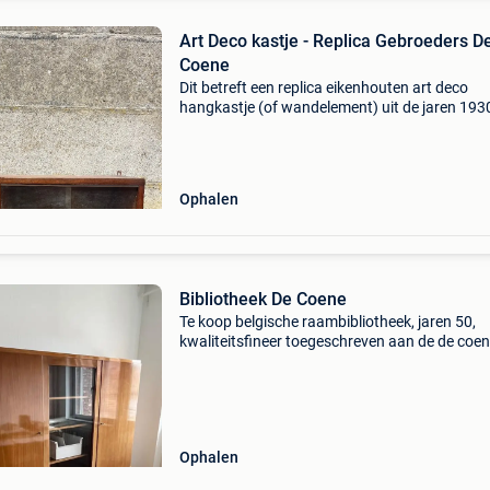
Art Deco kastje - Replica Gebroeders De
Coene
Dit betreft een replica eikenhouten art deco
hangkastje (of wandelement) uit de jaren 193
zeer typerend voor de sobere modernistische st
van de kortrijkse kunstwerkstede gebroeders 
coene. Het
Ophalen
Bibliotheek De Coene
Te koop belgische raambibliotheek, jaren 50,
kwaliteitsfineer toegeschreven aan de de coe
school (ongedocumenteerd). Bovenste gedeel
drie deuren, de centrale deur is van glas. Onde
gedeelte,
Ophalen