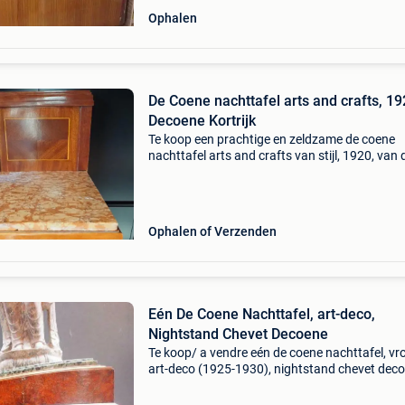
Ophalen
De Coene nachttafel arts and crafts, 19
Decoene Kortrijk
Te koop een prachtige en zeldzame de coene
nachttafel arts and crafts van stijl, 1920, van 
gebroeders decoene frères uit kortrijk. In het
meubel zijn ook elementen van de neo-franse l
xvi stijl
Ophalen of Verzenden
Eén De Coene Nachttafel, art-deco,
Nightstand Chevet Decoene
Te koop/ a vendre eén de coene nachttafel, vr
art-deco (1925-1930), nightstand chevet dec
Op de rugzijde van één nachttafel is de naam 
de koper &#39;mr depooter&#39; tweemaal o