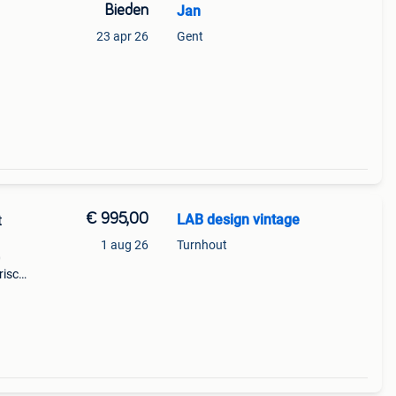
Bieden
Jan
23 apr 26
Gent
€ 995,00
LAB design vintage
t
1 aug 26
Turnhout
0
risch
zien
ft ve