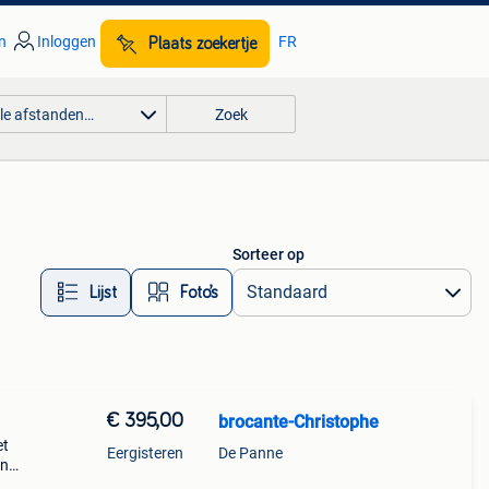
n
Inloggen
FR
Plaats zoekertje
lle afstanden…
Zoek
Sorteer op
Lijst
Foto’s
€ 395,00
brocante-Christophe
et
Eergisteren
De Panne
en
tijl