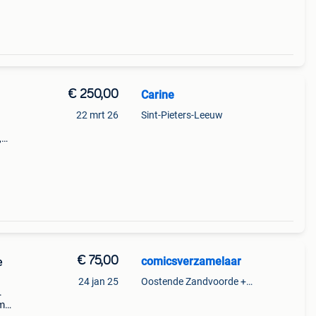
€ 250,00
Carine
22 mrt 26
Sint-Pieters-Leeuw
,
ruikt
€ 75,00
comicsverzamelaar
e
24 jan 25
Oostende Zandvoorde +Oostende
.
cm