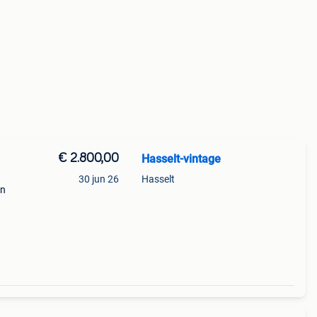
€ 2.800,00
Hasselt-vintage
30 jun 26
Hasselt
en
ubel