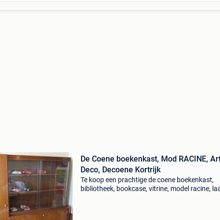
De Coene boekenkast, Mod RACINE, Ar
Deco, Decoene Kortrijk
Te koop een prachtige de coene boekenkast,
bibliotheek, bookcase, vitrine, model racine, la
deco van stijl (1937-1950), van de gebroeders
decoene frères uit kortrijk. Houtsoort: mahonie
acajou,