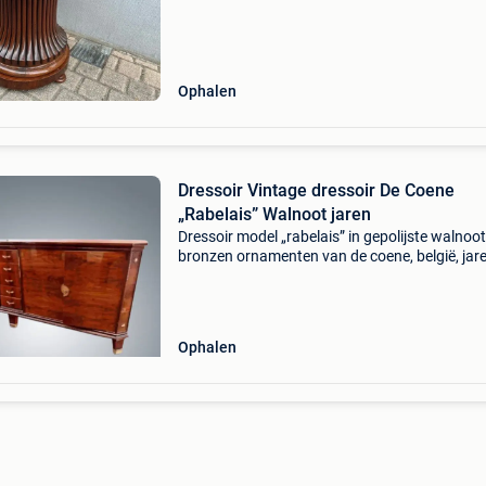
van de coene uit kortrijk, maar het komt allicht
Ophalen
Dressoir Vintage dressoir De Coene
„Rabelais” Walnoot jaren
Dressoir model „rabelais” in gepolijste walnoot
bronzen ornamenten van de coene, belgië, jar
ik heb ook de tafel en de bijpassende barkast.
Lengte: 245 diepte 52,5 hoogte: 95,5 het meubil
Ophalen