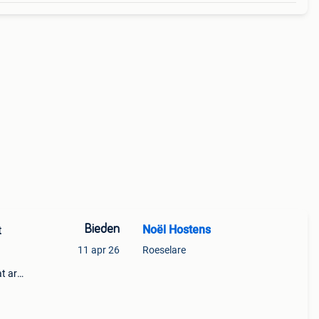
Bieden
Noël Hostens
t
11 apr 26
Roeselare
at art
,