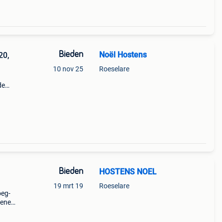
Bieden
Noël Hostens
20,
10 nov 25
Roeselare
de
ouis
Bieden
HOSTENS NOEL
19 mrt 19
Roeselare
oeg-
oene.
van
p ge