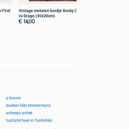
 First
Vintage metalen bordje Rocky Creed
vs Drago (30x20cm)
€ 14,00
p boone
boeken felix timmermans
scheeps antiek
tuintafel teak in Tuintafels