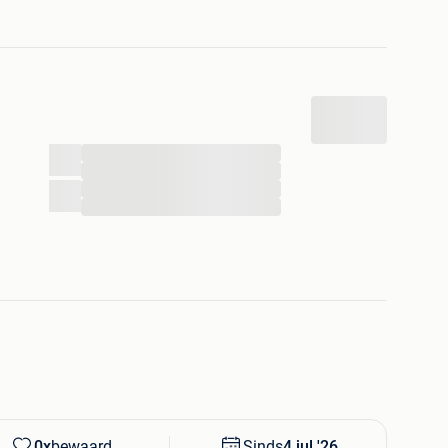
...
...
...
...
0x
bewaard
Sinds
4 jul '26