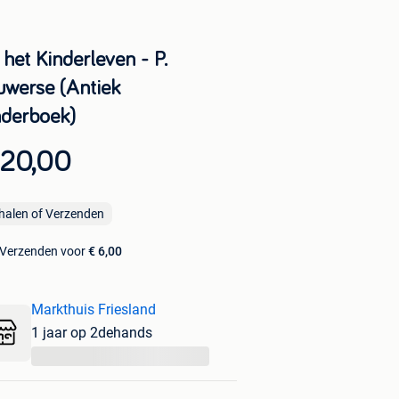
 het Kinderleven - P.
uwerse (Antiek
nderboek)
 20,00
halen of Verzenden
Verzenden voor
€ 6,00
Markthuis Friesland
1 jaar op 2dehands
...