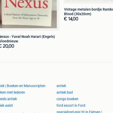
Vintage metalen bordje Rambo
Blood (30x20cm)
€ 14,00
Nexus - Yuval Noah Harari (Engels)
Gloednieuw.
€ 20,00
iek | Boeken en Manuscripten
antiek
ken met lederen
antiek bad
eds antiek
congo boeken
iek aalst
ford escort in Ford
specialized epic ht in Fietsen |