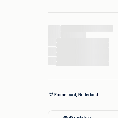
...
...
...
...
...
...
...
...
Emmeloord, Nederland
48x
bekeken