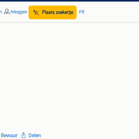
n
Inloggen
FR
Plaats zoekertje
Bewaar
Delen