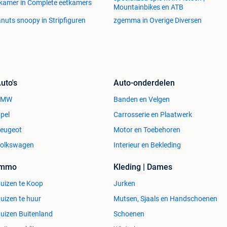
kamer in Complete eetkamers
Mountainbikes en ATB
nuts snoopy in Stripfiguren
zgemma in Overige Diversen
uto's
Auto-onderdelen
BMW
Banden en Velgen
pel
Carrosserie en Plaatwerk
eugeot
Motor en Toebehoren
olkswagen
Interieur en Bekleding
Immo
Kleding | Dames
uizen te Koop
Jurken
uizen te huur
Mutsen, Sjaals en Handschoenen
uizen Buitenland
Schoenen