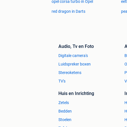
opel corsa turbo in Opel
eet
red dragon in Darts
pea
Audio, Tv en Foto
A
Digitale camera's
Luidspreker boxen
O
Stereoketens
P
TV's
V
Huis en Inrichting
Zetels
H
Bedden
H
Stoelen
H