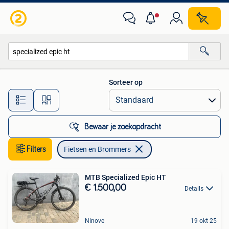
Fietsen en Brommers
Sorteer op
Alle afstanden…
Bewaar je zoekopdracht
Filters
Fietsen en Brommers
MTB Specialized Epic HT
€ 1.500,00
Details
Ninove
19 okt 25