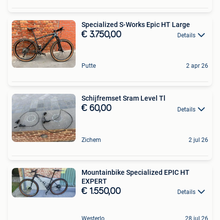
Specialized S-Works Epic HT Large
€ 3.750,00
Details
Putte
2 apr 26
Schijfremset Sram Level Tl
€ 60,00
Details
Zichem
2 jul 26
Mountainbike Specialized EPIC HT
EXPERT
€ 1.550,00
Details
Westerlo
28 jul 26