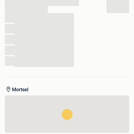
...
en platten (lijnkaders en ornamentele motieven). Rug over
vier nerven / ribben en vergulde snede; twee leeslinten.
...
Sporen van een sluiting. Goede staat.
...
...
...
...
...
...
...
...
...
...
Mortsel