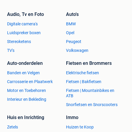
Audio, Tv en Foto
Auto's
Digitale camera's
BMW
Luidspreker boxen
Opel
Stereoketens
Peugeot
TV's
Volkswagen
Auto-onderdelen
Fietsen en Brommers
Banden en Velgen
Elektrische fietsen
Carrosserie en Plaatwerk
Fietsen | Bakfietsen
Motor en Toebehoren
Fietsen | Mountainbikes en
ATB
Interieur en Bekleding
Snorfietsen en Snorscooters
Huis en Inrichting
Immo
Zetels
Huizen te Koop