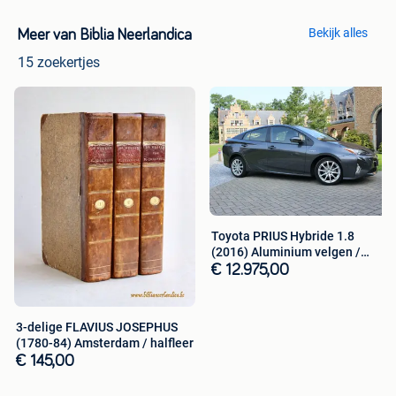
Bekijk alles
Meer van Biblia Neerlandica
15 zoekertjes
Toyota PRIUS Hybride 1.8
(2016) Aluminium velgen /
trekhaak
€ 12.975,00
3-delige FLAVIUS JOSEPHUS
(1780-84) Amsterdam / halfleer
€ 145,00