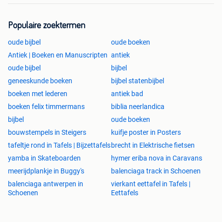
Populaire zoektermen
oude bijbel
oude boeken
Antiek | Boeken en Manuscripten
antiek
oude bijbel
bijbel
geneeskunde boeken
bijbel statenbijbel
boeken met lederen
antiek bad
boeken felix timmermans
biblia neerlandica
bijbel
oude boeken
bouwstempels in Steigers
kuifje poster in Posters
tafeltje rond in Tafels | Bijzettafels
brecht in Elektrische fietsen
yamba in Skateboarden
hymer eriba nova in Caravans
meerijdplankje in Buggy's
balenciaga track in Schoenen
balenciaga antwerpen in
vierkant eettafel in Tafels |
Schoenen
Eettafels