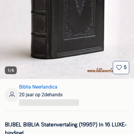
5
1
/
6
Biblia Neerlandica
20 jaar op 2dehands
...
BIJBEL BIBLIA Statenvertaling (1995?) In 16 LUXE-
binding!