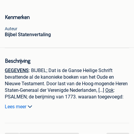
Kenmerken
Auteur
Bijbel Statenvertaling
Beschrijving
GEGEVENS
: BIJBEL; Dat is de Ganse Heilige Schrift
bevattende al de kanonieke boeken van het Oude en
Nieuwe Testament. Door last van de Hoog-mogende Heren
Staten-Generaal der Verenigde Nederlanden, […]
Ook
:
PSALMEN; de berijming van 1773. waaraan toegevoegd:
enige Gezangen, de drie Formulieren der Enigheid, de Drie
Lees meer
oude Geloofsbelijdenissen, de Liturgie, het kort Begrip, De
Ziekentroost.
In 16° (12,5 x 8,5 cm); volleer met blindstempeling op rug