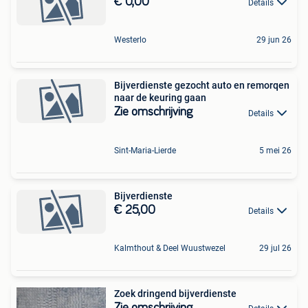
€ 0,00
Details
Westerlo
29 jun 26
Bijverdienste gezocht auto en remorqen
naar de keuring gaan
Zie omschrijving
Details
Sint-Maria-Lierde
5 mei 26
Bijverdienste
€ 25,00
Details
Kalmthout & Deel Wuustwezel
29 jul 26
Zoek dringend bijverdienste
Zie omschrijving