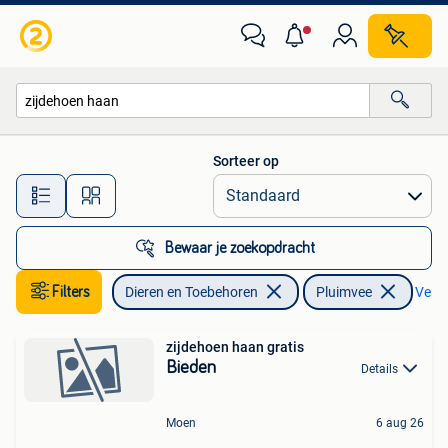
Pluimvee
Sorteer op
Alle afstanden…
Bewaar je zoekopdracht
Filters
Dieren en Toebehoren
Pluimvee
Verwi
zijdehoen haan gratis
Bieden
Details
Moen
6 aug 26