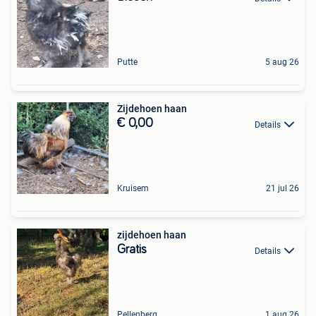
Putte
5 aug 26
Zijdehoen haan
€ 0,00
Details
Kruisem
21 jul 26
zijdehoen haan
Gratis
Details
Pellenberg
1 aug 26