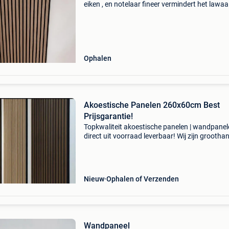
eiken , en notelaar fineer vermindert het lawaa
echte eycather in uw interieur . Deze zijn
gemakkelijk zelf te plaatsen . Op zaterdag enk
open
Ophalen
Akoestische Panelen 260x60cm Best
Prijsgarantie!
Topkwaliteit akoestische panelen | wandpane
direct uit voorraad leverbaar! Wij zijn groothan
wandpanelen en marmerlook pvc panelen. Va
€29.99 240X60cm = €29.99 260X60cm = €4
Nieuw
Ophalen of Verzenden
Wandpaneel