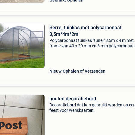
Gebruikt
Ophalen
Serre, tuinkas met polycarbonaat
3,5m*4m*2m
Polycarbonaat tuinkas "tunel" 3,5m x 4 m met
frame van 40 x 20 mm en 6 mm polycarbonaa
compleet montagepakket deze robuuste kas 
afmetingen van 3,5 m breed, 4 m lang en 2 m
is geb
Nieuw
Ophalen of Verzenden
houten decoratiebord
Decoratiebord dat kan gebruikt worden op ee
feest voor wenskaarten.