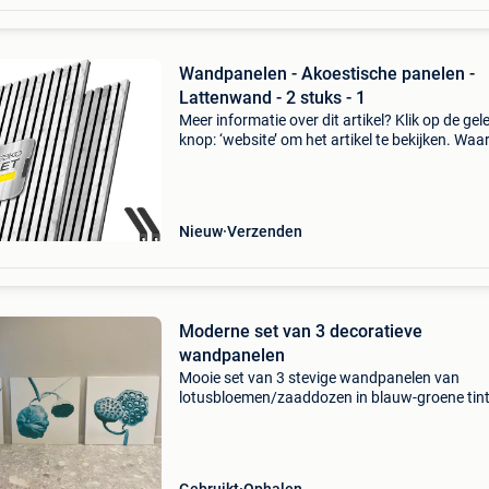
Wandpanelen - Akoestische panelen -
Lattenwand - 2 stuks - 1
Meer informatie over dit artikel? Klik op de gel
knop: ‘website’ om het artikel te bekijken. Wa
bestellen bij retourdeal.nl? Voor 15:00 besteld,
volgende werkdag in huis. 1 Jaar garantie op 
Nieuw
Verzenden
Moderne set van 3 decoratieve
wandpanelen
Mooie set van 3 stevige wandpanelen van
lotusbloemen/zaaddozen in blauw-groene tint
stevig zware houten panelen verkocht enkel al
60cmx60cm per paneel