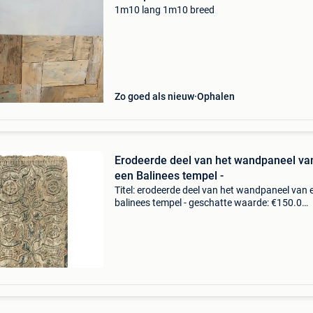
1m10 lang 1m10 breed
Zo goed als nieuw
Ophalen
Erodeerde deel van het wandpaneel va
een Balinees tempel -
Titel: erodeerde deel van het wandpaneel van 
balinees tempel - geschatte waarde: €150.0
Belangrijk: winnende biedingen zijn exclusief 
koperbescherming + €3 origineel oud deel van