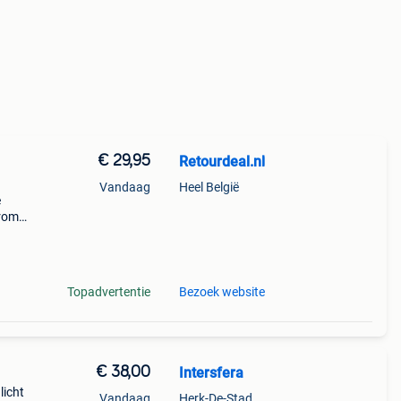
€ 29,95
Retourdeal.nl
Vandaag
Heel België
e
arom
al on
Topadvertentie
Bezoek website
€ 38,00
Intersfera
licht
Vandaag
Herk-De-Stad