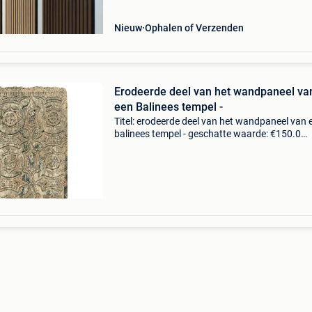
Nieuw
Ophalen of Verzenden
Erodeerde deel van het wandpaneel va
een Balinees tempel -
Titel: erodeerde deel van het wandpaneel van 
balinees tempel - geschatte waarde: €150.0
Belangrijk: winnende biedingen zijn exclusief 
koperbescherming + €3 origineel oud deel van