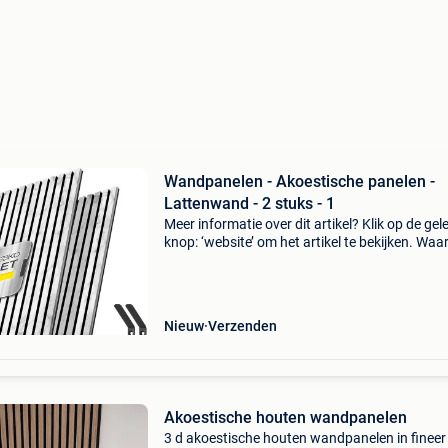
Wandpanelen - Akoestische panelen -
Lattenwand - 2 stuks - 1
Meer informatie over dit artikel? Klik op de gel
knop: ‘website’ om het artikel te bekijken. Wa
bestellen bij retourdeal.nl? Voor 15:00 besteld,
volgende werkdag in huis. 1 Jaar garantie op 
Nieuw
Verzenden
Akoestische houten wandpanelen
3 d akoestische houten wandpanelen in fineer 