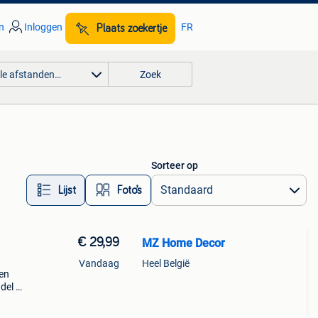
n
Inloggen
FR
Plaats zoekertje
lle afstanden…
Zoek
Sorteer op
Lijst
Foto’s
€ 29,99
MZ Home Decor
Vandaag
Heel België
len
del in
naf