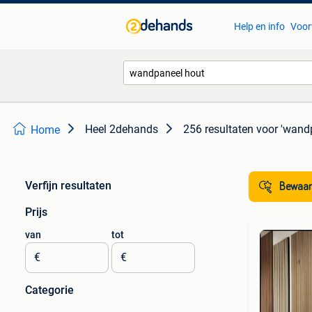
Help en info
Voor
Heel 2dehands
256 resultaten
voor 'wand
Home
Verfijn resultaten
Bewaar
Prijs
van
tot
€
€
Categorie