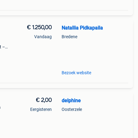
€ 1.250,00
Natallia Pidkapaila
Vandaag
Bredene
t –
met
 hoog
Bezoek website
€ 2,00
delphine
n
Eergisteren
Oosterzele