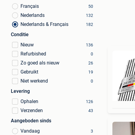
Français
50
Nederlands
132
Nederlands & Français
182
Conditie
Nieuw
136
Refurbished
0
Zo goed als nieuw
26
Gebruikt
19
Niet werkend
0
Levering
Ophalen
126
Verzenden
43
Aangeboden sinds
Vandaag
3