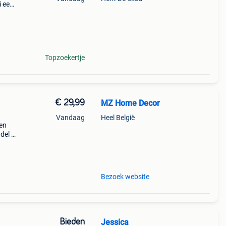
i een
el
Topzoekertje
€ 29,99
MZ Home Decor
Vandaag
Heel België
len
del in
naf
Bezoek website
Bieden
Jessica