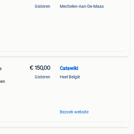
Gisteren
Mechelen-Aan-De-Maas
€ 150,00
Catawiki
n
Gisteren
Heel België
een
9%
 een
Bezoek website