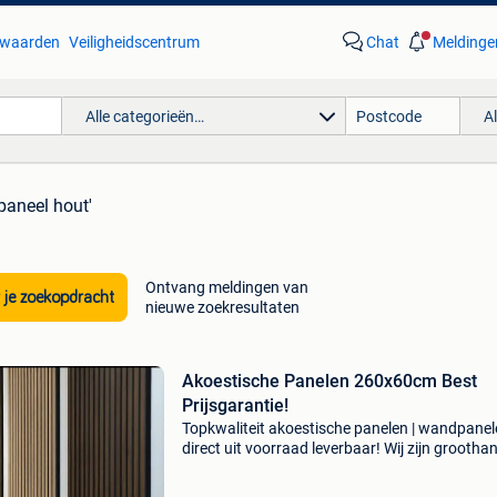
waarden
Veiligheidscentrum
Chat
Meldinge
Alle categorieën…
A
paneel hout'
Ontvang meldingen van
 je zoekopdracht
nieuwe zoekresultaten
Akoestische Panelen 260x60cm Best
Prijsgarantie!
Topkwaliteit akoestische panelen | wandpane
direct uit voorraad leverbaar! Wij zijn groothan
wandpanelen en marmerlook pvc panelen. Va
€29.99 240X60cm = €29.99 260X60cm = €4