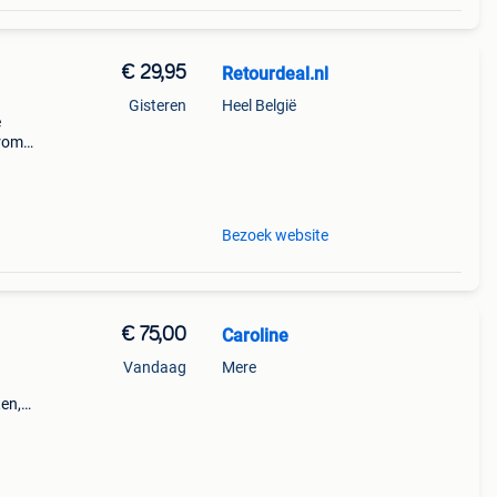
€ 29,95
Retourdeal.nl
Gisteren
Heel België
e
arom
al on
Bezoek website
€ 75,00
Caroline
Vandaag
Mere
en,
s set