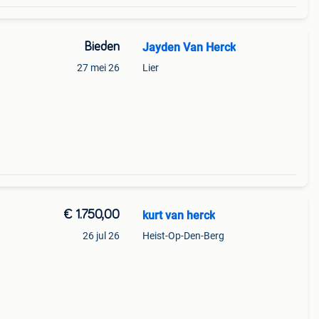
Bieden
Jayden Van Herck
27 mei 26
Lier
€ 1.750,00
kurt van herck
26 jul 26
Heist-Op-Den-Berg