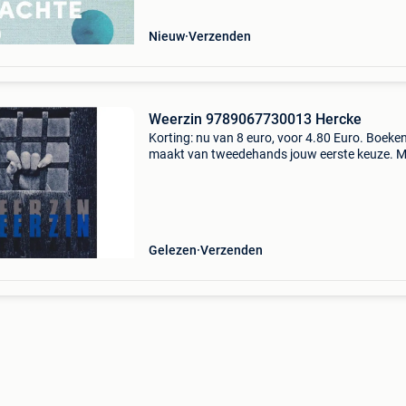
tot de
Nieuw
Verzenden
Weerzin 9789067730013 Hercke
Korting: nu van 8 euro, voor 4.80 Euro. Boeke
maakt van tweedehands jouw eerste keuze. M
een trustscore van 4,8 (excellent) en 30 dagen
retour garantie maken we dat iedere dag waar
Bestel dir
Gelezen
Verzenden