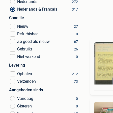
Nederlands
272
Nederlands & Français
317
Conditie
Nieuw
27
Refurbished
0
Zo goed als nieuw
67
Gebruikt
26
Niet werkend
0
Levering
Ophalen
212
Verzenden
73
Aangeboden sinds
Vandaag
0
Gisteren
0