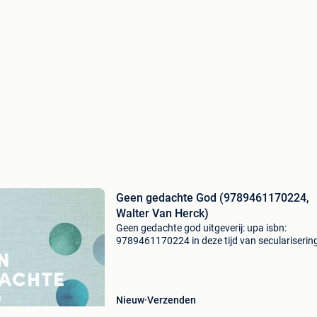
Geen gedachte God (9789461170224,
Walter Van Herck)
Geen gedachte god uitgeverij: upa isbn:
9789461170224 in deze tijd van secularisering
het begrijpelijk dat men de filosofie van de relig
vaak wil beperken tot een kritiek van de religie
tot de
Nieuw
Verzenden