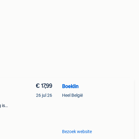
€ 17,99
Boeklin
26 jul 26
Heel België
 is
ie
 en
Bezoek website