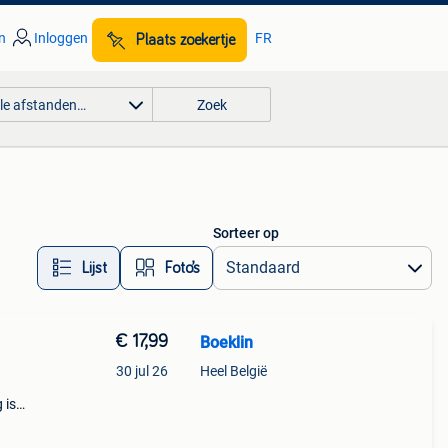
n
Inloggen
FR
Plaats zoekertje
lle afstanden…
Zoek
Sorteer op
Lijst
Foto’s
€ 17,99
Boeklin
30 jul 26
Heel België
 is
ie
 en