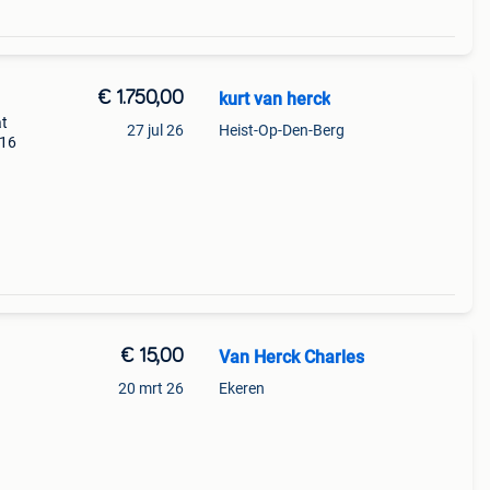
€ 1.750,00
kurt van herck
at
27 jul 26
Heist-Op-Den-Berg
316
€ 15,00
Van Herck Charles
20 mrt 26
Ekeren