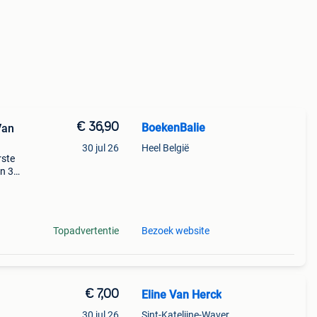
€ 36,90
BoekenBalie
Van
30 jul 26
Heel België
rste
en 30
ag
en in
Topadvertentie
Bezoek website
€ 7,00
Eline Van Herck
30 jul 26
Sint-Katelijne-Waver