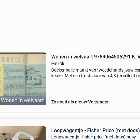
Wonen in welvaart 9789064506291 K. 
Herck
Boekenbalie maakt van tweedehands jouw ee
keuze. Met een trustscore van 4,8 (excellent) 
dagen retour garantie maken we dat iedere d
waar. Bestel direct op onze website! Titel: won
wel
Zo goed als nieuw
Verzenden
Loopwagentje - Fisher Price (met doos)
Loopwagentje - fisher price (met doos) busy