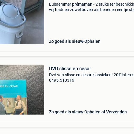
Luieremmer prémaman - 2 stuks ter beschikkin
wij hadden zowel boven als beneden ééntje st
Kan per 2 of apart verkocht worden. Gebruik 
eigen vuilniszakjes is bij deze luieremmer mogel
6&
Zo goed als nieuw
Ophalen
DVD slisse en cesar
Dvd van slisse en cesar klassieker ! 20€ interes
0495.510316
Zo goed als nieuw
Ophalen of Verzenden