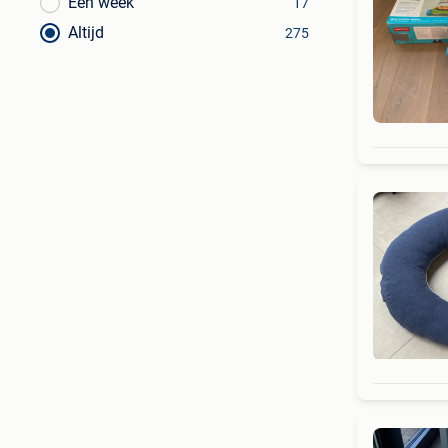
Een week
17
Altijd
275