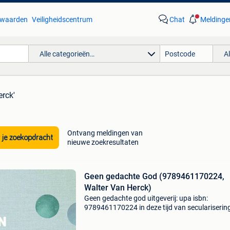
waarden
Veiligheidscentrum
Chat
Meldinge
Alle categorieën…
A
erck'
Ontvang meldingen van
 je zoekopdracht
nieuwe zoekresultaten
Geen gedachte God (9789461170224,
Walter Van Herck)
Geen gedachte god uitgeverij: upa isbn:
9789461170224 in deze tijd van secularisering
het begrijpelijk dat men de filosofie van de relig
vaak wil beperken tot een kritiek van de religie