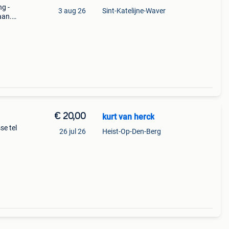
g -
3 aug 26
Sint-Katelijne-Waver
aan.
van
ijk.
€ 20,00
kurt van herck
se tel
26 jul 26
Heist-Op-Den-Berg