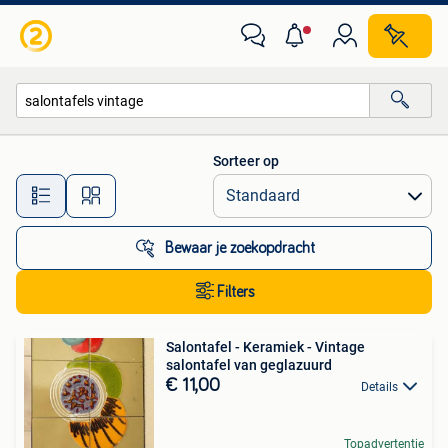
Alle categorieën…
Sorteer op
Alle afstanden…
Bewaar je zoekopdracht
Filters
Salontafel - Keramiek - Vintage
salontafel van geglazuurd
€ 11,00
Details
Topadvertentie