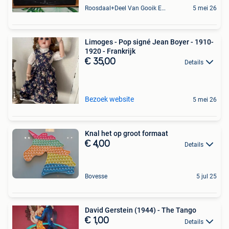
Roosdaal+Deel Van Gooik En Sint-Kwintens-Lennik
5 mei 26
Limoges - Pop signé Jean Boyer - 1910-
1920 - Frankrijk
€ 35,00
Details
Bezoek website
5 mei 26
Knal het op groot formaat
€ 4,00
Details
Bovesse
5 jul 25
David Gerstein (1944) - The Tango
€ 1,00
Details