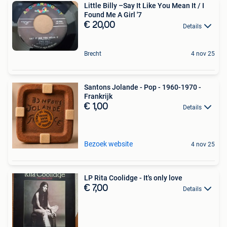
Little Billy –Say It Like You Mean It / I
Found Me A Girl '7
€ 20,00
Details
Brecht
4 nov 25
Santons Jolande - Pop - 1960-1970 -
Frankrijk
€ 1,00
Details
Bezoek website
4 nov 25
LP Rita Coolidge - It's only love
€ 7,00
Details