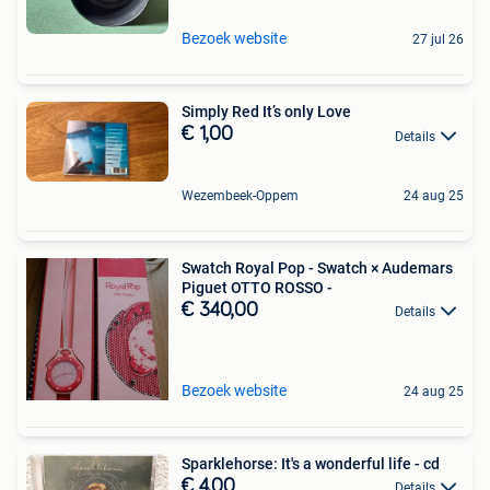
Bezoek website
27 jul 26
Simply Red It’s only Love
€ 1,00
Details
Wezembeek-Oppem
24 aug 25
Swatch Royal Pop - Swatch × Audemars
Piguet OTTO ROSSO -
€ 340,00
Details
Bezoek website
24 aug 25
Sparklehorse: It's a wonderful life - cd
€ 4,00
Details