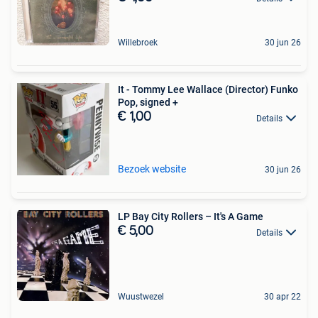
Willebroek
30 jun 26
It - Tommy Lee Wallace (Director) Funko
Pop, signed +
€ 1,00
Details
Bezoek website
30 jun 26
LP Bay City Rollers – It's A Game
€ 5,00
Details
Wuustwezel
30 apr 22