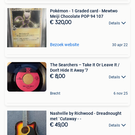
Pokémon - 1 Graded card - Mewtwo
Meiji Chocolate POP 94 107
€ 320,00
Details
Bezoek website
30 apr 22
The Searchers ‎– Take It Or Leave It /
Don't Hide It Away '7
€ 8,00
Details
Brecht
6 nov 25
Nashville by Richwood - Dreadnought
met `Cutaway - -
€ 49,00
Details