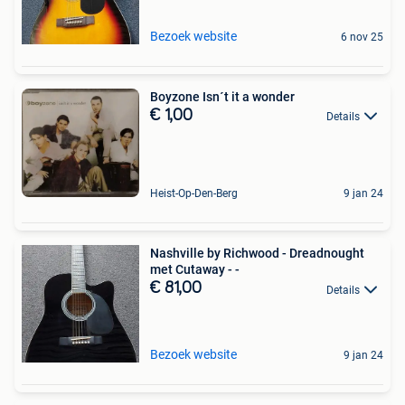
Bezoek website
6 nov 25
Boyzone Isn´t it a wonder
€ 1,00
Details
Heist-Op-Den-Berg
9 jan 24
Nashville by Richwood - Dreadnought
met Cutaway - -
€ 81,00
Details
Bezoek website
9 jan 24