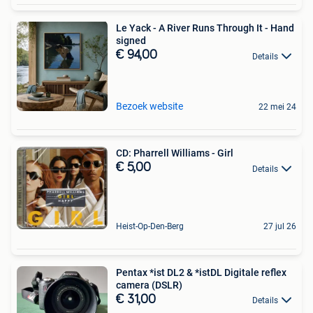
Le Yack - A River Runs Through It - Hand
signed
€ 94,00
Details
Bezoek website
22 mei 24
CD: Pharrell Williams - Girl
€ 5,00
Details
Heist-Op-Den-Berg
27 jul 26
Pentax *ist DL2 & *istDL Digitale reflex
camera (DSLR)
€ 31,00
Details