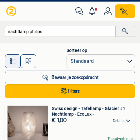
Alle categorieën…
Sorteer op
Alle afstanden…
Bewaar je zoekopdracht
Filters
Swiss design - Tafellamp - Glacier #1
Nachtlamp - EcoLux -
€ 1,00
Details
Topadvertentie