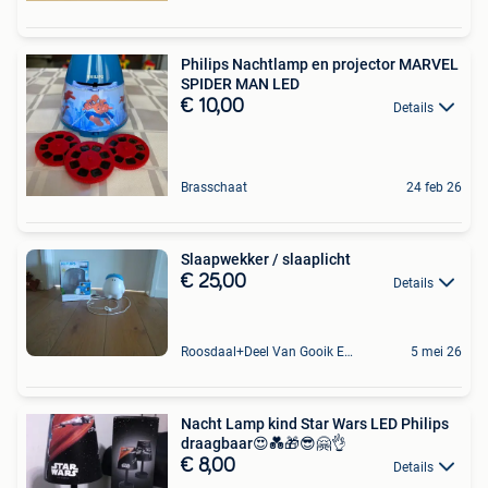
Philips Nachtlamp en projector MARVEL
SPIDER MAN LED
€ 10,00
Details
Brasschaat
24 feb 26
Slaapwekker / slaaplicht
€ 25,00
Details
Roosdaal+Deel Van Gooik En Sint-Kwintens-Lennik
5 mei 26
Nacht Lamp kind Star Wars LED Philips
draagbaar😍💑🎁😎🤗👌
€ 8,00
Details