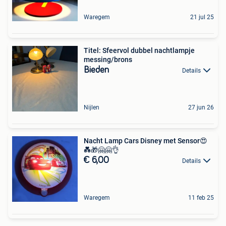
Waregem
21 jul 25
Titel: Sfeervol dubbel nachtlampje
messing/brons
Bieden
Details
Nijlen
27 jun 26
Nacht Lamp Cars Disney met Sensor😍
💑🎁🤗🤗👌
€ 6,00
Details
Waregem
11 feb 25