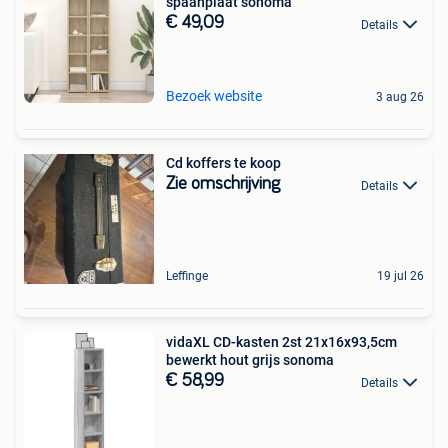
spaanplaat sonoma
€ 49,09
Details
Bezoek website
3 aug 26
Cd koffers te koop
Zie omschrijving
Details
Leffinge
19 jul 26
vidaXL CD-kasten 2st 21x16x93,5cm
bewerkt hout grijs sonoma
€ 58,99
Details