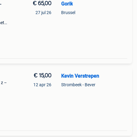
€ 65,00
Gorik
–
27 jul 26
Brussel
het
r
€ 15,00
Kevin Verstrepen
1z –
12 apr 26
Strombeek - Bever