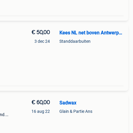
€ 50,00
Kees NL net boven Antwerpen
3 dec 24
Standdaarbuiten
o
€ 60,00
Sadwax
16 aug 22
Glain & Partie Ans
nd.
van