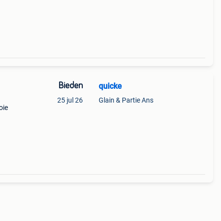
Bieden
quicke
25 jul 26
Glain & Partie Ans
oie