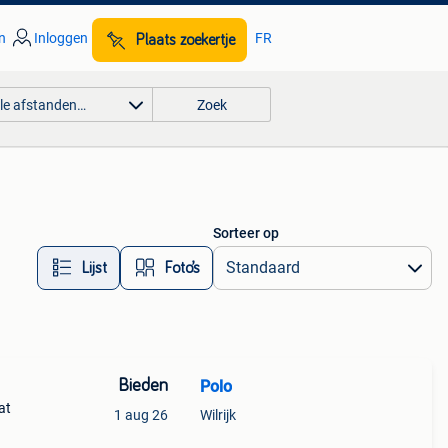
n
Inloggen
FR
Plaats zoekertje
lle afstanden…
Zoek
Sorteer op
Lijst
Foto’s
Bieden
Polo
at
1 aug 26
Wilrijk