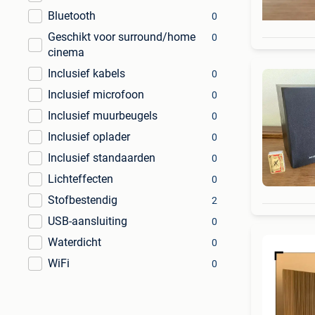
Bluetooth
0
Geschikt voor surround/home
0
cinema
Inclusief kabels
0
Inclusief microfoon
0
Inclusief muurbeugels
0
Inclusief oplader
0
Inclusief standaarden
0
Lichteffecten
0
Stofbestendig
2
USB-aansluiting
0
Waterdicht
0
WiFi
0