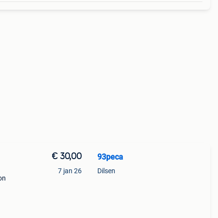
€ 30,00
93peca
7 jan 26
Dilsen
on
ijs.