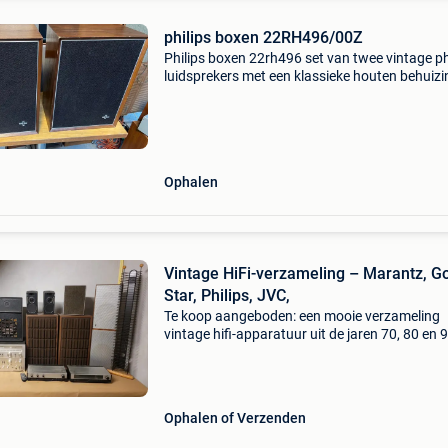
philips boxen 22RH496/00Z
Philips boxen 22rh496 set van twee vintage ph
luidsprekers met een klassieke houten behuizi
Deze speakers zijn ideaal voor liefhebbers van 
audioapparatuur en leveren een warm geluid.
Ophalen
Vintage HiFi-verzameling – Marantz, G
Star, Philips, JVC,
Te koop aangeboden: een mooie verzameling
vintage hifi-apparatuur uit de jaren 70, 80 en 
Ideaal voor verzamelaars, liefhebbers of
restaurateurs. Luidsprekers (van rechts naar l
• heco luidspr
Ophalen of Verzenden