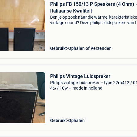
Philips FB 150/13 P Speakers (4 Ohm) 
Italiaanse Kwaliteit
Ben je op zoek naar die warme, karakteristieke
vintage sound? Deze philips luidsprekers van 
type fb 150/13 p leveren een prachtig en helde
geluid. In tegenstelling tot veel andere philips-
modelle
Gebruikt
Ophalen of Verzenden
Philips Vintage Luidspreker
Philips vintage luidspreker – type 22rh412 / 0
4ω / 10w – made in holland
Gebruikt
Ophalen