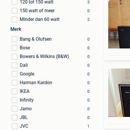
120 tot 150 watt
3
150 watt of meer
0
Minder dan 60 watt
2
Merk
Bang & Olufsen
0
Bose
0
Bowers & Wilkins (B&W)
0
Dali
0
Google
0
Harman Kardon
0
IKEA
0
Infinity
0
Jamo
0
JBL
0
JVC
1