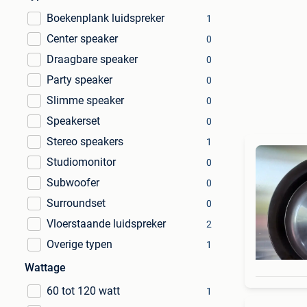
Boekenplank luidspreker
1
Center speaker
0
Draagbare speaker
0
Party speaker
0
Slimme speaker
0
Speakerset
0
Stereo speakers
1
Studiomonitor
0
Subwoofer
0
Surroundset
0
Vloerstaande luidspreker
2
Overige typen
1
Wattage
60 tot 120 watt
1