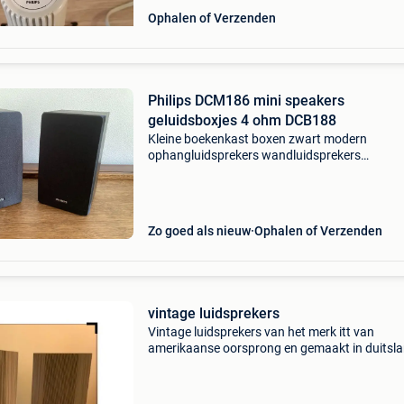
Ophalen of Verzenden
Philips DCM186 mini speakers
geluidsboxjes 4 ohm DCB188
Kleine boekenkast boxen zwart modern
ophangluidsprekers wandluidsprekers
muurluidsprekers realistic 40-2030a houtnerf
boekenmolen literatuur boeken boek tafelradi
transistorradio platenspeler cassett
Zo goed als nieuw
Ophalen of Verzenden
vintage luidsprekers
Vintage luidsprekers van het merk itt van
amerikaanse oorsprong en gemaakt in duitsla
Itt staat voor international telephone and
telegraph, het is inderdaad een multinational 
amerikaanse oorspr