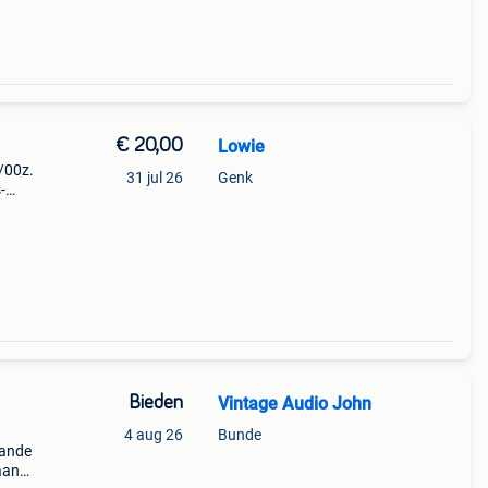
€ 20,00
Lowie
1/00z.
31 jul 26
Genk
-
io of
Bieden
Vintage Audio John
4 aug 26
Bunde
aande
taande