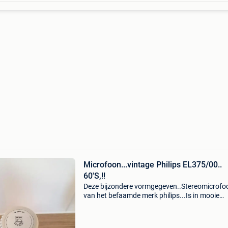
Microfoon...vintage Philips EL375/00..
60'S,!!
Deze bijzondere vormgegeven..Stereomicrofo
van het befaamde merk philips...Is in mooie
en...Ongeschonden conditie 👌 h: 16cm kan
verstuurd of geleverd worden tegen een meerpr
Tel.nr 0032 486 26