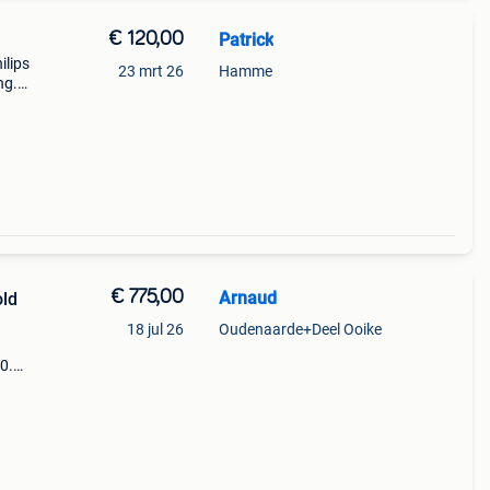
€ 120,00
Patrick
ilips
23 mrt 26
Hamme
ng.
retro
 Ze
€ 775,00
Arnaud
old
18 jul 26
Oudenaarde+Deel Ooike
90.
inks)