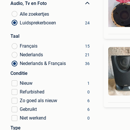
Audio, Tv en Foto
Alle zoekertjes
Luidsprekerboxen
24
Taal
Français
15
Nederlands
21
Nederlands & Français
36
Conditie
Nieuw
1
Refurbished
0
Zo goed als nieuw
6
Gebruikt
6
Niet werkend
0
Type