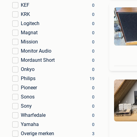
KEF
0
KRK
0
Logitech
0
Magnat
0
Mission
0
Monitor Audio
0
Mordaunt Short
0
Onkyo
0
Philips
19
Pioneer
0
Sonos
0
Sony
0
Wharfedale
0
Yamaha
0
Overige merken
3