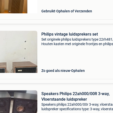
Gebruikt
Ophalen of Verzenden
Philips vintage luidsprekers set
Set originele philips luidsprekers type 22rh48
Houten kasten met originele frontjes en philips
logo’s. Ideaal voor liefhebbers van vintage aud
als aanvulling op een retro hifi-installatie.
Zo goed als nieuw
Ophalen
Speakers Philips 22ah000/00R 3-way,
Vloerstaande luidspreker
Speakers philips 22ah000/00r 3-way, vloerst
luidspreker specifications type: 3-way, vloers