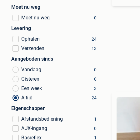
Moet nu weg
Moet nu weg
0
Levering
Ophalen
24
Verzenden
13
Aangeboden sinds
Vandaag
0
Gisteren
0
Een week
3
Altijd
24
Eigenschappen
Afstandsbediening
1
AUX-ingang
0
Basreflex
1