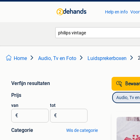
Help en info
Voor
Home
Audio, Tv en Foto
Luidsprekerboxen
Verfijn resultaten
Bewaar
Prijs
Audio, Tv en
van
tot
€
€
Categorie
Wis de categorie