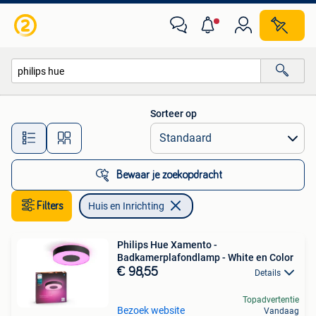
Huis en Inrichting
Sorteer op
Alle afstanden…
Bewaar je zoekopdracht
Filters
Huis en Inrichting
Philips Hue Xamento -
Badkamerplafondlamp - White en Color
€ 98,55
Details
Topadvertentie
Bezoek website
Vandaag