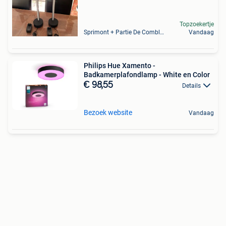
Topzoekertje
Sprimont + Partie De Comblain-Au-Pont
Vandaag
Philips Hue Xamento -
Badkamerplafondlamp - White en Color
€ 98,55
Details
Bezoek website
Vandaag