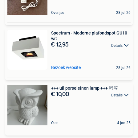
Overijse
28 jul 26
Spectrum - Moderne plafondspot GU10
wit
€ 12,95
Details
Bezoek website
28 jul 26
+++ uil porseleinen lamp +++ 🦉 💡
€ 10,00
Details
Olen
4 jan 25