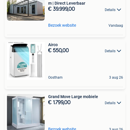
m | Direct Leverbaar
€ 39.999,00
Details
Bezoek website
Vandaag
Airco
€ 550,00
Details
Oostham
3 aug 26
Grand Move Large mobiele
€ 1.799,00
Details
Bezoek website
3 aug 26