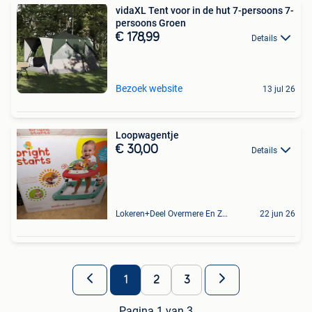
vidaXL Tent voor in de hut 7-persoons 7-
persoons Groen
€ 178,99
Details
Bezoek website
13 jul 26
Loopwagentje
€ 30,00
Details
Lokeren+Deel Overmere En Zele
22 jun 26
1
2
3
Pagina 1 van 3