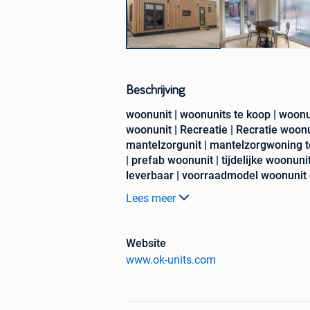
Beschrijving
woonunit | woonunits te koop | woonun
woonunit | Recreatie | Recratie woo
mantelzorgunit | mantelzorgwoning t
| prefab woonunit | tijdelijke woonuni
leverbaar | voorraadmodel woonunit
| woonunit uit voorraad levering
Lees meer
Onze Prefab Units: Snel, Eenvoudig, en
Website
www.ok-units.com
Specificaties:
Lengte: 10.04m
Breedte: 4.09m