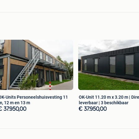
 elektriciteit, watervoorziening en riolering. Levering
.
rden, wat flexibiliteit biedt voor verschillende
OK-Units Personeelshuisvesting 11
OK-Unit 11.20 m x 3.20 m | Dir
m, 12 m en 13 m
leverbaar | 3 beschikbaar
€ 37.950,00
€ 37.950,00
itingen, wij kunnen voor alles zorgen. Uw woonunits