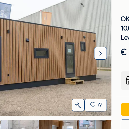
OK
10
Le
€
77