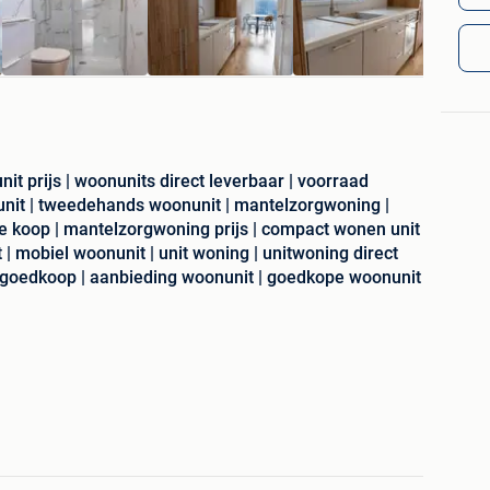
it prijs | woonunits direct leverbaar | voorraad
nunit | tweedehands woonunit | mantelzorgwoning |
e koop | mantelzorgwoning prijs | compact wonen unit
t | mobiel woonunit | unit woning | unitwoning direct
 goedkoop | aanbieding woonunit | goedkope woonunit
 Direct Klaar voor Gebruik.