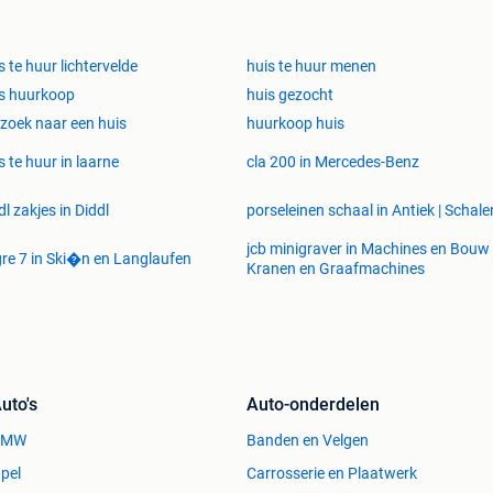
 u hoeft alleen nog maar uw personeel te verwelkomen.
s te huur lichtervelde
huis te huur menen
s huurkoop
huis gezocht
zoek naar een huis
huurkoop huis
s te huur in laarne
cla 200 in Mercedes-Benz
e en comfortabele huisvesting voor uw werknemers.
dl zakjes in Diddl
porseleinen schaal in Antiek | Schale
blijvend gesprek.
jcb minigraver in Machines en Bouw 
re 7 in Ski�n en Langlaufen
Kranen en Graafmachines
uto's
Auto-onderdelen
BMW
Banden en Velgen
pel
Carrosserie en Plaatwerk