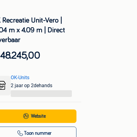
 Recreatie Unit-Vero |
.04 m x 4.09 m | Direct
verbaar
 48.245,00
OK-Units
2 jaar op 2dehands
...
Website
Toon nummer