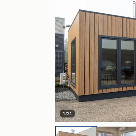
1
/
21