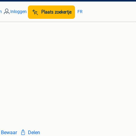
n
Inloggen
FR
Plaats zoekertje
Bewaar
Delen