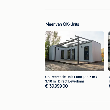
3. Snelle Levering en Installatie
Meer van OK-Units
Ontworpen voor snelle aansluitingen op
met minimale installatie bij aankomst
4. Mobiel
Units kunnen indien nodig verplaatst wo
projectlocaties.
OK Recreatie Unit-Luno | 8.06 m x
3.10 m | Direct Leverbaar
€ 39.999,00
5. Ontzorging mogelijk
Vanaf de fundering tot aan de aanslu