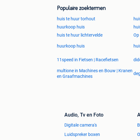
worden volledig voorbereid geleverd;
Populaire zoektermen
huis te huur torhout
hui
huurkoop huis
hui
Maak Vandaag Nog de Stap!
huis te huur lichtervelde
Op 
huurkoop huis
hui
Kies voor een efficiënte, betrouwbar
11speed in Fietsen | Racefietsen
did
Neem contact met ons op voor een vrij
multione in Machines en Bouw | Kranen
deg
en Graafmachines
Contact
Tel: +31 85 130 49 82
Audio, Tv en Foto
A
Mail: info@ok-units.com
Digitale camera's
Website: https://www.ok-units.com/
Luidspreker boxen
O