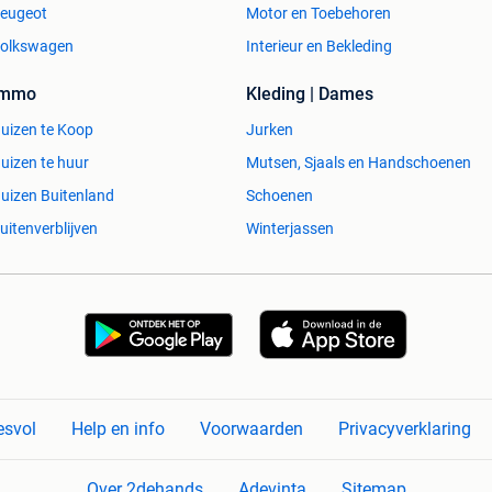
eugeot
Motor en Toebehoren
olkswagen
Interieur en Bekleding
Immo
Kleding | Dames
uizen te Koop
Jurken
uizen te huur
Mutsen, Sjaals en Handschoenen
imte/Tuinhuis/Huis in
huurhuis/Vakantiewoning/ Luxe tuinhuis/Moderne
uizen Buitenland
Schoenen
Opslagruimte (Gratis, Hoekbank, Fiets, Kast, Scooter,
uitenverblijven
Winterjassen
Camper, Bureau)
 sanitaire gebouwen/ moderne tuinhuisjes/ (tuin)
rs ruimte voor fietsenstallingen/ scholen/ tijdelijke
n / rookruimtes / servicepunt voor evenementen /
 pool house / tuinberging / mobiele woonunits /
esvol
Help en info
Voorwaarden
Privacyverklaring
/of etalage / Salontafel / bureau / lego / eettafel /
amerstoelen / caravan / Dressoir / Koelkast / aquarium /
damesfiets / playstation 5 / huis en inrichting
Over 2dehands
Adevinta
Sitemap