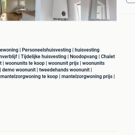
iewoning | Personeelshuisvesting | huisvesting
erblijf | Tijdelijke huisvesting | Noodopvang | Chalet
 | woonunits te koop | woonunit prijs | woonunits
t | demo woonunit | tweedehands woonunit |
 mantelzorgwoning te koop | mantelzorgwoning prijs |
| tijdelijke woonunit | mobiel woonunit | unit woning |
aadmodel woonunit goedkoop | aanbieding woonunit |
orraad levering
elooft: kant-en-klare, betaalbare en flexibele
aatsen, ideaal voor persoonlijke ontspanning of slimme