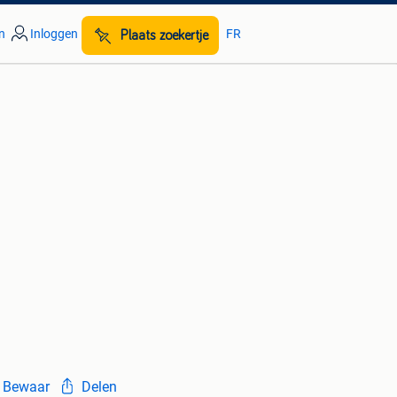
n
Inloggen
FR
Plaats zoekertje
Bewaar
Delen