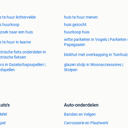
, zonder lange wachttijden”
tie. Of je nu droomt van rust, ruimte, slimme
en vakantiewoning, het is snel geregeld, duurzaam en
s te huur lichtervelde
huis te huur menen
ten.
s huurkoop
huis gezocht
zoek naar een huis
huurkoop huis
witte parkieten in Vogels | Parkieten
s te huur in laarne
Papegaaien
ktrische fiets onderdelen in
blokhut met overkapping in Tuinhui
refab en wordt volledig gebruiksklaar geleverd. Voor je
ktrische fietsen
ewenste locatie, zonder lange wachttijden of
rs in Gezelschapsspellen |
glazen stolp in Woonaccessoires |
dspellen
Stolpen
eigen vakantieplek wil. Compact, comfortabel en volledig
nen in je eigen huisje, op jouw favoriete plek.
me prefab-constructie zijn de units energiezuinig,
uto's
Auto-onderdelen
ele jaar door.
BMW
Banden en Velgen
voor jezelf of om te verhuren op vakantieparken of eigen
pel
Carrosserie en Plaatwerk
van je eigen huisje met een slimme investering.