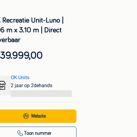
 Recreatie Unit-Luno |
06 m x 3.10 m | Direct
verbaar
 39.999,00
OK-Units
2 jaar op 2dehands
...
Website
Toon nummer