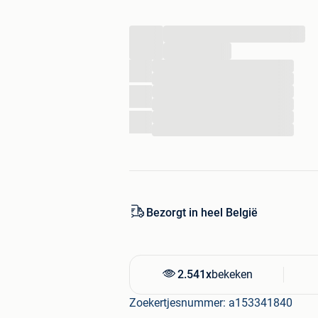
Nieuwe stap richting de toekomst va
Met onze nieuwe productielijn voor re
...
iedereen. Prefabkwaliteit, robuuste iso
weekendverblijven, verhuur op vakantie
...
...
...
Wat maakt OK-Units Recreatie dé sl
...
...
Betaalbaar
...
...
De Recreatiewoningen (breedte 3
€39.999excl. btw.
Perfect voor verhuur of ontspa
Bezorgt in heel België
Dankzij hun compacte, efficiën
zich uitstekend voor verhuur op 
Snel én zorgeloos
2.541x
bekeken
De unit word gebruiksklaar gele
wachttijd.
Zoekertjesnummer: a153341840