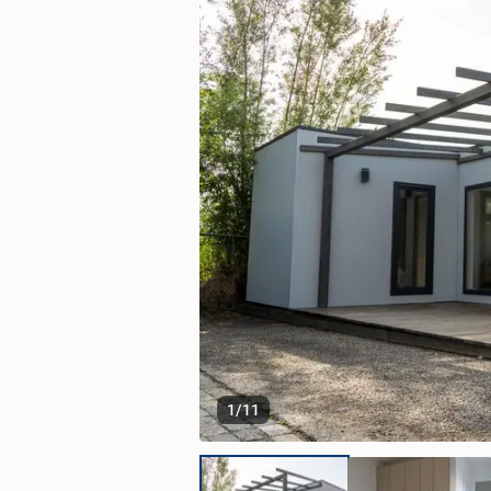
1
/
11