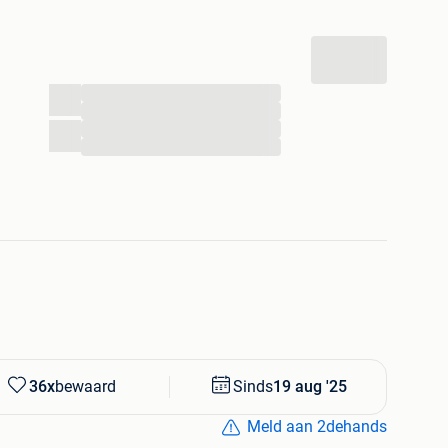
n recreatie
creatieve units maken we vakantie bereikbaar voor
latie en energie-efficiëntie staan centraal, perfect voor
parken of je eigen rustige plekje in de natuur.
...
...
imme keuze voor jouw vakantiewoning?
...
...
,10m of 4m) zijn ruim opgezet. De units starten vanaf
nning
te ontwerp en hoogwaardige afwerking lenen deze units
vakantieparken, investering én beleving in één.
36x
bewaard
Sinds
19 aug '25
verd, zonder verborgen kosten, bouwstress of lange
Meld aan 2dehands