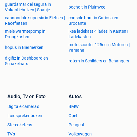
snel plaatsen / tuinkantoor prefab / verblijfsunit / woning
guardamar del segura in
bocholt in Pluimvee
voor werknemer / woning mantelzorg / huisvesting bedrijf
Vakantiehuizen | Spanje
/ woning uitbreiden tuin / unit design afwerking / woning
cannondale supersix in Fietsen |
console hout in Curiosa en
budget / woning maatwerk opties / woning isolatie hoog /
Racefietsen
Brocante
woning energiezuinig / woonunit levering NL / woonunit
miele warmtepomp in
ikea ladekast 4 lades in Kasten |
montage / unit verhuur investering / woning recreatie /
Droogkasten
Ladekasten
modulaire woning investering / woning kleine kavel /
moto scooter 125cc in Motoren |
hopus in Biermerken
prefab woning opties Kast / Bank / Eettafel / Keuken /
Yamaha
Tafel / Hoekbank / Kledingkast / Bureau / Dressoir /
digifiz in Dashboard en
rotem in Schilders en Behangers
Landelijke woonaccessoires / Usedbankstellen /
Schakelaars
Ikeawandmeubel / Ikealadekast / Veloursgordijnen /
Sidetable / Keukenblok / Lamp / Vloerkleed / Tuinkussens
/ Wandmeubel / Fauteuil / Woonkamerkast / Buffetkast /
Chesterfieldbank / Tuinset / Buitenmeubel / Tvmeubel /
Dressoirkast / Opbergkast / Boekenkast / Slaapbank /
Audio, Tv en Foto
Auto's
Designstoel / Vintagemeubel / Retroaccessoires /
Digitale camera's
BMW
Eetkamerstoelen / Lampenkap / Badkamermeubel /
Luidspreker boxen
Opel
Sidetablenieuw / Open kast / Hoogglanskast / Salontafel /
Metaalmeubel / Massiefhoutentafel / Wandplank /
Stereoketens
Peugeot
Barkruk / Barmeubel / Eilandkeuken / Stoelset /
TV's
Volkswagen
Woonwinkelmodellen / Kastje / Garderobekast / Tuinbank