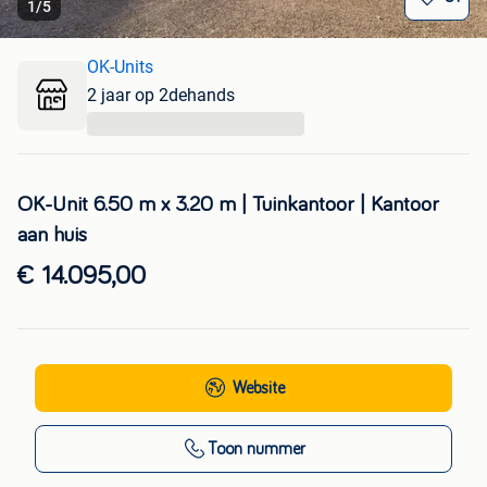
1
/
5
OK-Units
2 jaar op 2dehands
...
OK-Unit 6.50 m x 3.20 m | Tuinkantoor | Kantoor
aan huis
€ 14.095,00
Website
Toon nummer