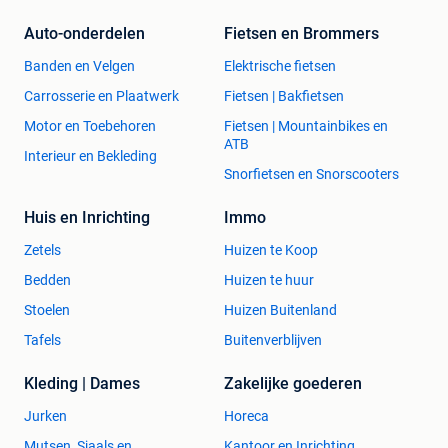
/ Bed / Ledikant / Matras / Nachttafeltje / Kamerplant /
Auto-onderdelen
Fietsen en Brommers
Plantenstandaard / Wandlamp / Hanglamp /
Banden en Velgen
Elektrische fietsen
Carrosserie en Plaatwerk
Fietsen | Bakfietsen
Motor en Toebehoren
Fietsen | Mountainbikes en
ATB
Interieur en Bekleding
Snorfietsen en Snorscooters
Huis en Inrichting
Immo
Zetels
Huizen te Koop
Bedden
Huizen te huur
Stoelen
Huizen Buitenland
Tafels
Buitenverblijven
Kleding | Dames
Zakelijke goederen
Jurken
Horeca
Mutsen, Sjaals en
Kantoor en Inrichting