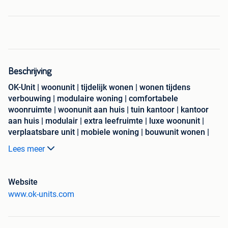
Beschrijving
OK-Unit | woonunit | tijdelijk wonen | wonen tijdens
verbouwing | modulaire woning | comfortabele
woonruimte | woonunit aan huis | tuin kantoor | kantoor
aan huis | modulair | extra leefruimte | luxe woonunit |
verplaatsbare unit | mobiele woning | bouwunit wonen |
unit met sanitair | moderne woonunit | flexibel wonen |
Lees meer
direct bewoonbaar | duurzame woonunit | prefab
woonunit | tijdelijke huisvesting
Stel je eens voor: je stapt je tuin in, opent een deur… en bent
Website
meteen in je eigen werkwereld. Dat is het gemak én de rust
www.ok-units.com
van een tuinkantoor van OK-Units. Perfect voor wie
thuiswerkt en verlangt naar focus, vrijheid en balans.
Waarom dat zo werkt? Dat lees je hier.