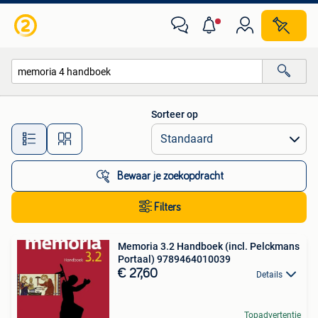
Alle categorieën…
Sorteer op
Alle afstanden…
Bewaar je zoekopdracht
Filters
Memoria 3.2 Handboek (incl. Pelckmans
Portaal) 9789464010039
€ 27,60
Details
Topadvertentie