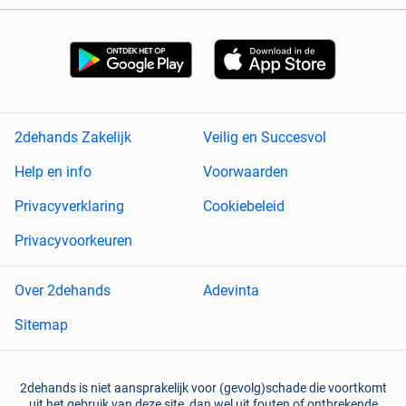
2dehands Zakelijk
Veilig en Succesvol
Help en info
Voorwaarden
Privacyverklaring
Cookiebeleid
Privacyvoorkeuren
Over 2dehands
Adevinta
Sitemap
2dehands is niet aansprakelijk voor (gevolg)schade die voortkomt
uit het gebruik van deze site, dan wel uit fouten of ontbrekende