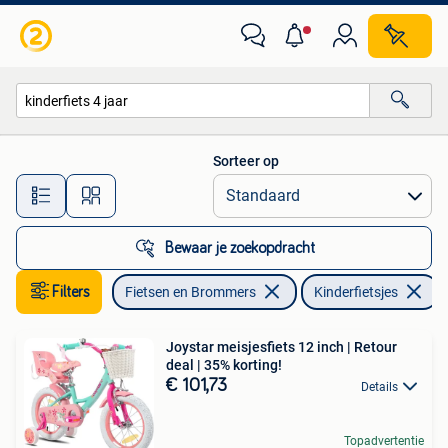
Fietsen | Kinderfietsjes
Sorteer op
Alle afstanden…
Bewaar je zoekopdracht
Filters
Fietsen en Brommers
Kinderfietsjes
V
Joystar meisjesfiets 12 inch | Retour
deal | 35% korting!
€ 101,73
Details
Topadvertentie