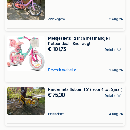
Zwevegem
2 aug 26
Meisjesfiets 12 inch met mandje |
Retour deal | Snel weg!
€ 101,73
Details
Bezoek website
2 aug 26
Kinderfiets Bobbin 16'' ( voor 4 tot 6 jaar)
€ 75,00
Details
Bonheiden
4 aug 26