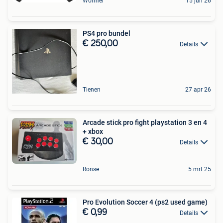
Wormer
15 jun 26
PS4 pro bundel
€ 250,00
Details
Tienen
27 apr 26
Arcade stick pro fight playstation 3 en 4
+ xbox
€ 30,00
Details
Ronse
5 mrt 25
Pro Evolution Soccer 4 (ps2 used game)
€ 0,99
Details